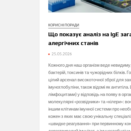
КОРИСНІ ПОРАДИ
Що показує аналіз на IgE заг
алергічних станів
25.05.2026
Кожного дня наш організм веде невидиму, 
бактерій, токсинів та чужорідних білків.
цілий арсенал високоточної зброї для зах
імуноглобуліни, також відомі як антитіла.
лімфоцитами) у відповідь на появу в орган
молекулярні «розвідники» та «кілери»: во
іншим клітинам імунної системи про необх
кожен з яких має свою унікальну спеціал
«швидке реагування» при первинному конт
довготривалий імунітет, а імуноглобулін