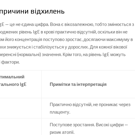
 причини відхилень
gE — це не єдина цифра. Вона є вікозалежною, тобто змінюється з
джених рівень IgE в крові практично відсутній, оскільки він не
іком його концентрація поступово зростає, досягаючи максимуму в
рохи знижується і стабілізується у дорослих. Для кожної вікової
ренсні (нормальні) значення. Крім того, на рівень IgE можуть
і фактори.
птимальний
гального IgE
Примітки та інтерпретація
Практично відсутній, не проникає через
плаценту.
Поступове зростання. Високі цифри —
ризик атопії.