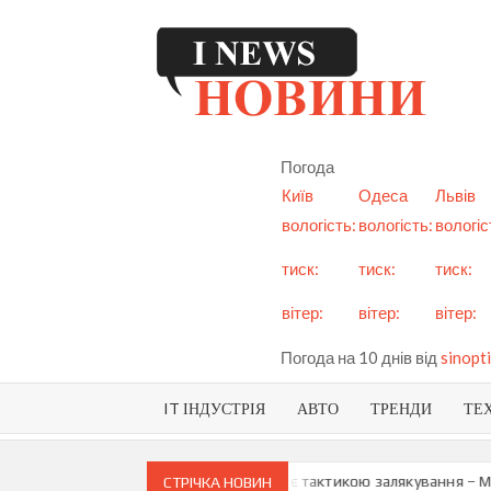
Skip
to
content
I
См
но
Ук
Погода
і с
Київ
Одеса
Львів
вологість:
вологість:
вологіс
тиск:
тиск:
тиск:
вітер:
вітер:
вітер:
Погода на 10 днів від
sinopti
IT ІНДУСТРІЯ
АВТО
ТРЕНДИ
ТЕ
о можливу анексію Придністров’я є тактикою залякування – Мая Сан
СТРІЧКА НОВИН