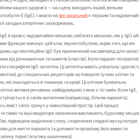
облем нашого здоров’я — на сцену виходить інший, вельми
лобулін E (IgE). І аналіз на
ige загальний
є першим та надзвичай
ої загадки алергічних захворювань.
 IgE в крові є надзвичайно низькою, набагато меншою, ніж у IgG аб
саме функцію виконує цей клас імуноглобулінів, окрім того, що він
відомо, що еволюційно IgE був призначений насамперед для захис
ема від різноманітних гельмінтів (глистів). Коли паразит потрапляє
ти специфічні IgE-антитіла. Ці антитіла мають унікальну здатніст
ентом) до спеціальних рецепторів на поверхні тучних клітин та
н, які знаходяться в тканинах та крові. Ці клітини буквально
гічно активні речовини, найвідомішою з яких є гістамін. Коли IgE,
устрічається зі своїм антигеном (наприклад, білком паразита),
сь вміст своїх гранул у навколишній простір. Цей процес
гістамін та інші медіатори запалення викликають бурхливу місце
біж, підвищене виділення слизу, скорочення гладкої мускулатури.
мови для життя паразита та допомогти організму його вивести
осилену перистальтику кишечника).