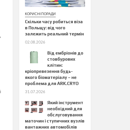
КОРИСНІ ПОРАДИ
Скільки часу робиться віза
в Польщу: від чого
залежить реальний термін
ь
02.08.2026
Від ембріонів до
стовбурових
клітин:
кріопревезення будь-
якого біоматеріалу – не
проблема для ARK.CRYO
і
31.07.2026
Який інструмент
необхідний для
обслуговування
маточин і ступичних вузлів
вантажних автомобілів