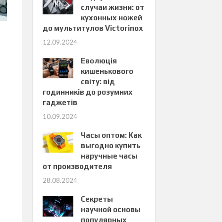
случаи жизни: от
кухонных ножей
до мультитулов Victorinox
12.09.2024
Еволюція
кишенькового
світу: від
годинників до розумних
гаджетів
10.09.2024
Часы оптом: Как
выгодно купить
наручные часы
от производителя
28.08.2024
Секреты
научной основы
популярных