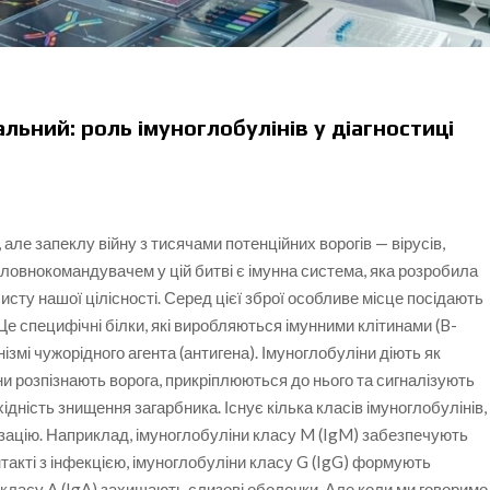
альний: роль імуноглобулінів у діагностиці
але запеклу війну з тисячами потенційних ворогів — вірусів,
 Головнокомандувачем у цій битві є імунна система, яка розробила
исту нашої цілісності. Серед цієї зброї особливе місце посідають
 Це специфічні білки, які виробляються імунними клітинами (B-
ізмі чужорідного агента (антигена). Імуноглобуліни діють як
ни розпізнають ворога, прикріплюються до нього та сигналізують
ідність знищення загарбника. Існує кілька класів імуноглобулінів,
ізацію. Наприклад, імуноглобуліни класу M (IgM) забезпечують
акті з інфекцією, імуноглобуліни класу G (IgG) формують
и класу A (IgA) захищають слизові оболонки. Але коли ми говоримо