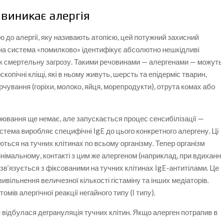
 виникає алергія
ю до алергії, яку називають атопією, цей потужний захисний
на система «помилково» ідентифікує абсолютно нешкідливі
к смертельну загрозу. Такими речовинами — алергенами — можут
копічні кліщі, які в ньому живуть, шерсть та епідерміс тварин,
арчування (горіхи, молоко, яйця, морепродукти), отрута комах або
рювання ще немає, але запускається процес сенсибілізації —
стема виробляє специфічні IgE до цього конкретного алергену. Ці
юються на тучних клітинах по всьому організму. Тепер організм
інімальному, контакті з цим же алергеном (наприклад, при вдиханн
н зв’язується з фіксованими на тучних клітинах IgE-антитілами. Це
ивільнення величезної кількості гістаміну та інших медіаторів.
ів алергічної реакції негайного типу (I типу).
ме відбулася дегрануляція тучних клітин. Якщо алерген потрапив в