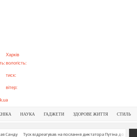
арт
вини
NEWS
раїни
віту
Харків
ть:
вологість:
тиск:
вітер:
k.ua
ХНІКА
НАУКА
ГАДЖЕТИ
ЗДОРОВЕ ЖИТТЯ
СТИЛЬ
ду
Туск відреагував на послання диктатора Путіна до росіян
У МЗ