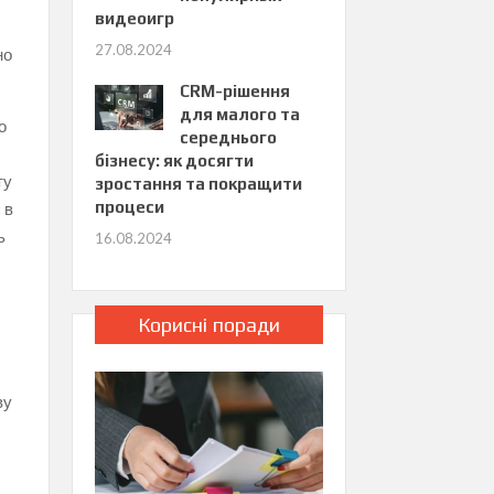
видеоигр
27.08.2024
но
CRM-рішення
для малого та
о
середнього
бізнесу: як досягти
ту
зростання та покращити
процеси
 в
ь
16.08.2024
Корисні поради
ву