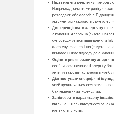
Підтвердити алергічну природу 
Наприклад, симптоми риніту (нежит
розладами або алергією. Підвищений
аргументом на користь саме алергі
Диференціювати алергічну та неа
лікування. Алергічна (екзогенна) а
супроводжується підвищенням IgE т
алергену. Неалергічна (ендогенна) 
вимагає іншого підходу до лікуванн
Оцінити ризик розвитку алергічн
особливо за наявності алергії у бат
антитіл та розвитку алергії в майбу
Діагностувати специфічні імунод
який проявляється екстремально ви
бактеріальними інфекціями.
Запідозрити паразитарну інвазію
підвищення при відсутності ознак 
наявність глистів.