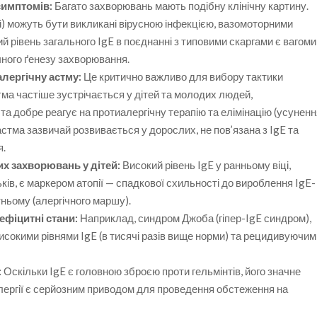
симптомів:
Багато захворювань мають подібну клінічну картину.
і) можуть бути викликані вірусною інфекцією, вазомоторними
 рівень загального IgE в поєднанні з типовими скаргами є вагом
чного ґенезу захворювання.
лергічну астму:
Це критично важливо для вибору тактики
стма частіше зустрічається у дітей та молодих людей,
а добре реагує на протиалергічну терапію та елімінацію (усуненн
астма зазвичай розвивається у дорослих, не пов’язана з IgE та
я.
их захворювань у дітей:
Високий рівень IgE у ранньому віці,
ьків, є маркером атопії — спадкової схильності до вироблення IgE-
тньому (алергічного маршу).
ефіцитні стани:
Наприклад, синдром Джоба (гіпер-IgE синдром),
сокими рівнями IgE (в тисячі разів вище норми) та рецидивуючим
:
Оскільки IgE є головною зброєю проти гельмінтів, його значне
алергії є серйозним приводом для проведення обстеження на