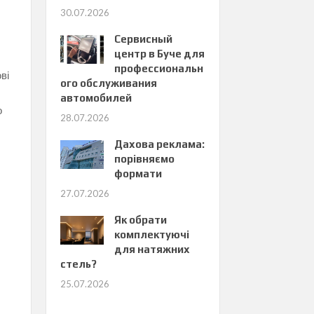
30.07.2026
Сервисный
центр в Буче для
профессиональн
ві
ого обслуживания
автомобилей
о
28.07.2026
.
Дахова реклама:
порівняємо
формати
27.07.2026
Як обрати
комплектуючі
для натяжних
стель?
25.07.2026