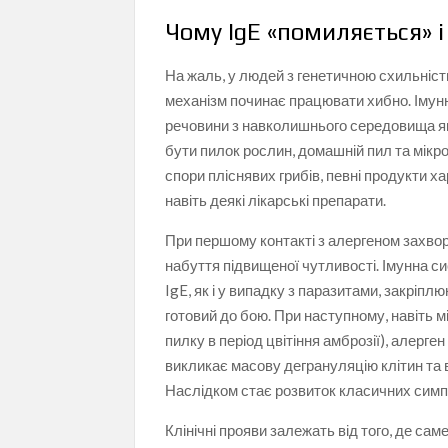
Чому IgE «помиляється» і
На жаль, у людей з генетичною схильніст
механізм починає працювати хибно. Імун
речовини з навколишнього середовища я
бути пилок рослин, домашній пил та мікрос
спори пліснявих грибів, певні продукти х
навіть деякі лікарські препарати.
При першому контакті з алергеном захво
набуття підвищеної чутливості. Імунна си
IgE, як і у випадку з паразитами, закріпл
готовий до бою. При наступному, навіть м
пилку в період цвітіння амброзії), алерге
викликає масову дегрануляцію клітин та в
Наслідком стає розвиток класичних симптом
Клінічні прояви залежать від того, де са