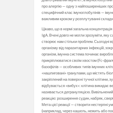
про алергію — одну з найпоширеніших пр
специфічний клас імуноглобулінів — імуног
важливим кроком у розплутуванні складн
Цікаво, що в нормі загальна концентрація
IgA. Вчені довго не могли зрозуміти, яку 
створює нам стільки проблем. Сьогодні 
організму від паразитарних інфекцій, зокр
організм, імунна система починає виробля
прикріплюватися своїм хвостом (Fc-фрагм
базофілів — особливих типів імунних кліти
«нашпиговані» гранулами, що містять біоло
закріплений на поверхні тучної клітини, з
відбувається «вибух»: клітина викидає ве
називається дегрануляцією. Вивільнений 
реакцію: розширення судин, набряк, свер
Мета цієї реакції — створити нестерпні у
(наприклад, через кашель, нежить або п