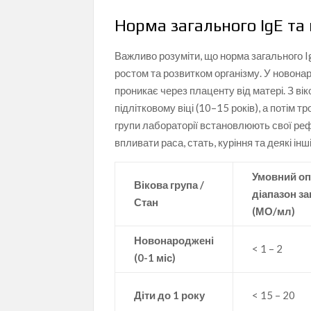
Норма загального IgE та
Важливо розуміти, що норма загального I
ростом та розвитком організму. У новонаро
проникає через плаценту від матері. З в
підлітковому віці (10–15 років), а потім т
групи лабораторії встановлюють свої рефе
впливати раса, стать, куріння та деякі інш
Умовний о
Вікова група /
діапазон за
Стан
(МО/мл)
Новонароджені
< 1 – 2
(0-1 міс)
Діти до 1 року
< 15 – 20