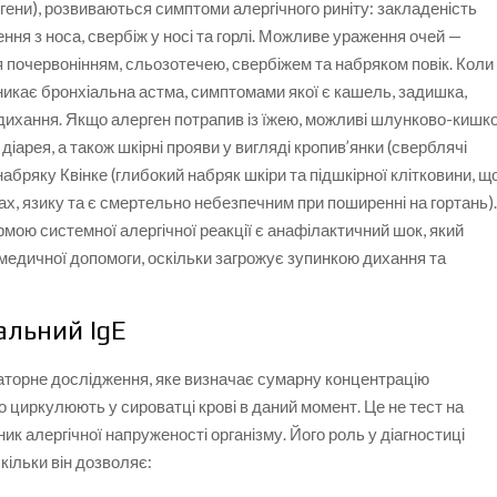
гени), розвиваються симптоми алергічного риніту: закладеність
ення з носа, свербіж у носі та горлі. Можливе ураження очей —
я почервонінням, сльозотечею, свербіжем та набряком повік. Коли
иникає бронхіальна астма, симптомами якої є кашель, задишка,
 дихання. Якщо алерген потрапив із їжею, можливі шлунково-кишко
 діарея, а також шкірні прояви у вигляді кропив’янки (сверблячі
набряку Квінке (глибокий набряк шкіри та підшкірної клітковини, щ
ах, язику та є смертельно небезпечним при поширенні на гортань)
ою системної алергічної реакції є анафілактичний шок, який
 медичної допомоги, оскільки загрожує зупинкою дихання та
альний IgE
раторне дослідження, яке визначає сумарну концентрацію
о циркулюють у сироватці крові в даний момент. Це не тест на
ик алергічної напруженості організму. Його роль у діагностиці
кільки він дозволяє: