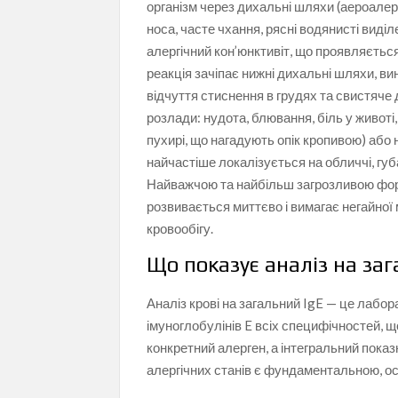
організм через дихальні шляхи (аероалер
носа, часте чхання, рясні водянисті виділ
алергічний кон’юнктивіт, що проявляєтьс
реакція зачіпає нижні дихальні шляхи, в
відчуття стиснення в грудях та свистяче
розлади: нудота, блювання, біль у животі,
пухирі, що нагадують опік кропивою) або 
найчастіше локалізується на обличчі, губ
Найважчою та найбільш загрозливою форм
розвивається миттєво і вимагає негайної
кровообігу.
Що показує аналіз на заг
Аналіз крові на загальний IgE — це лабо
імуноглобулінів E всіх специфічностей, щ
конкретний алерген, а інтегральний показн
алергічних станів є фундаментальною, ос