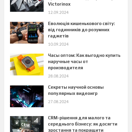
Victorinox
12.09.2024
Еволюція кишенькового світу:
від годинників до розумних
гаджетів
10.09.2024
Часы оптом: Как выгодно купить
наручные часы от
производителя
28.08.2024
Секреты научной основы
популярных видеоигр
27.08.2024
CRM-рішення для малого та
середнього бізнесу: як досягти
зростання та покращити