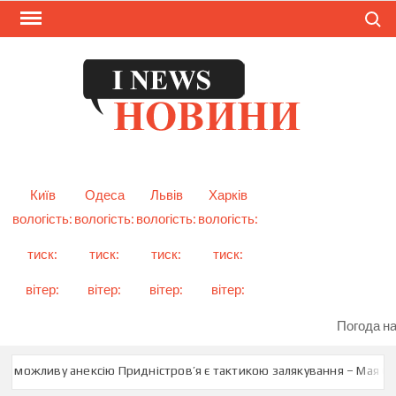
Skip
Search
to
content
I
Смарт
новини
NEW
України
і світу
Київ
Одеса
Львів
Харків
вологість:
вологість:
вологість:
вологість:
тиск:
тиск:
тиск:
тиск:
вітер:
вітер:
вітер:
вітер:
Погода на
ро можливу анексію Придністров’я є тактикою залякування – Мая Са