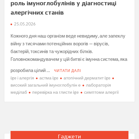
роль імуноглобулінів у діагностиці
алергічних станів
25.05.2026
Кожного дня наш організм веде невидиму, але запеклу
війну з тисячами потенційних ворогів — вірусів,
бактерій, токсинів та чужорідних білків.
Головнокомандувачем у цій битві є імунна система, яка
розробила цілий …
ЧИТАТИ ДАЛІ
ige і алергія
астма ige
атопічний дерматит ige
високий загальний імуноглобулін е
лабораторія
меділаб
перевірка на глисти ige
симптоми алергії
Гаджети