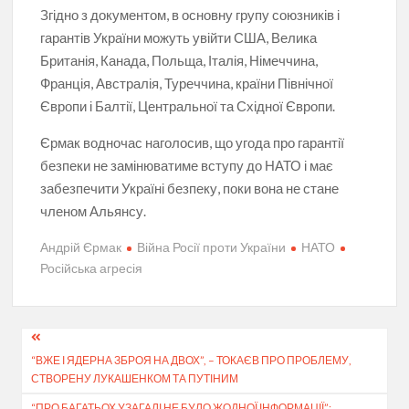
Згідно з документом, в основну групу союзників і
гарантів України можуть увійти США, Велика
Британія, Канада, Польща, Італія, Німеччина,
Франція, Австралія, Туреччина, країни Північної
Європи і Балтії, Центральної та Східної Європи.
Єрмак водночас наголосив, що угода про гарантії
безпеки не замінюватиме вступу до НАТО і має
забезпечити Україні безпеку, поки вона не стане
членом Альянсу.
Андрій Єрмак
Війна Росії проти України
НАТО
Російська агресія
Навігація
“ВЖЕ І ЯДЕРНА ЗБРОЯ НА ДВОХ”, – ТОКАЄВ ПРО ПРОБЛЕМУ,
записів
СТВОРЕНУ ЛУКАШЕНКОМ ТА ПУТІНИМ
“ПРО БАГАТЬОХ УЗАГАЛІ НЕ БУЛО ЖОДНОЇ ІНФОРМАЦІЇ”: