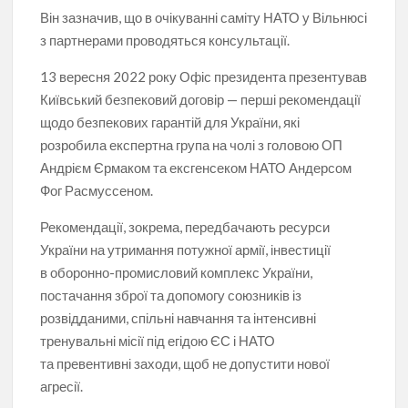
Він зазначив, що в очікуванні саміту НАТО у Вільнюсі
з партнерами проводяться консультації.
13 вересня 2022 року Офіс президента презентував
Київський безпековий договір — перші рекомендації
щодо безпекових гарантій для України, які
розробила експертна група на чолі з головою ОП
Андрієм Єрмаком та ексгенсеком НАТО Андерсом
Фог Расмуссеном.
Рекомендації, зокрема, передбачають ресурси
України на утримання потужної армії, інвестиції
в оборонно-промисловий комплекс України,
постачання зброї та допомогу союзників із
розвідданими, спільні навчання та інтенсивні
тренувальні місії під егідою ЄС і НАТО
та превентивні заходи, щоб не допустити нової
агресії.