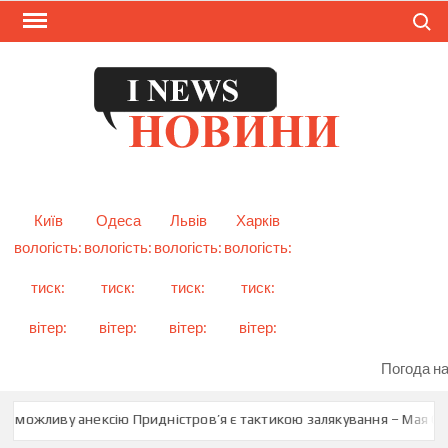
Skip
Search
to
content
I
Смарт
новини
NEW
України
і світу
Київ
Одеса
Львів
Харків
вологість:
вологість:
вологість:
вологість:
тиск:
тиск:
тиск:
тиск:
вітер:
вітер:
вітер:
вітер:
Погода на
о можливу анексію Придністров’я є тактикою залякування – Мая Сан