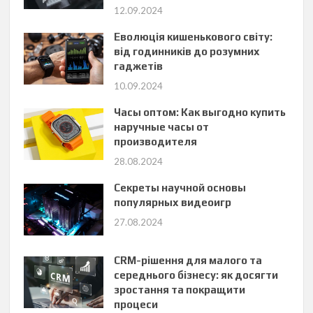
12.09.2024
Еволюція кишенькового світу:
від годинників до розумних
гаджетів
10.09.2024
Часы оптом: Как выгодно купить
наручные часы от
производителя
28.08.2024
Секреты научной основы
популярных видеоигр
27.08.2024
CRM-рішення для малого та
середнього бізнесу: як досягти
зростання та покращити
процеси