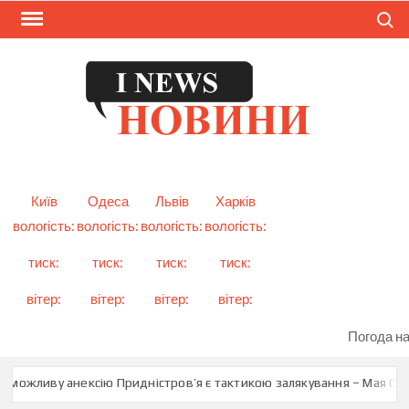
Skip
Search
to
content
I
Смарт
новини
NEW
України
і світу
Київ
Одеса
Львів
Харків
вологість:
вологість:
вологість:
вологість:
тиск:
тиск:
тиск:
тиск:
вітер:
вітер:
вітер:
вітер:
Погода на
 можливу анексію Придністров’я є тактикою залякування – Мая Санд