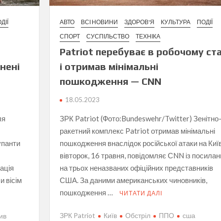
АВТО
ВСІ НОВИНИ
ЗДОРОВ'Я
КУЛЬТУРА
ПОДІЇ
ДІЇ
СПОРТ
СУСПІЛЬСТВО
ТЕХНІКА
Patriot перебуває в робочому ста
і отримав мінімальні
анені
пошкодження — СNN
18.05.2023
ЗРК Patriot (Фото:Bundeswehr/Twitter) Зенітно
ля
ракетний комплекс Patriot отримав мінімальні
пошкодження внаслідок російської атаки на Київ
упанти
вівторок, 16 травня, повідомляє СNN із посила
на трьох неназваних офіційних представників
ація
США. За даними американських чиновників,
и вісім
пошкодження …
ЧИТАТИ ДАЛІ
ЗРК Patriot
Київ
Обстріл
ППО
сша
ив