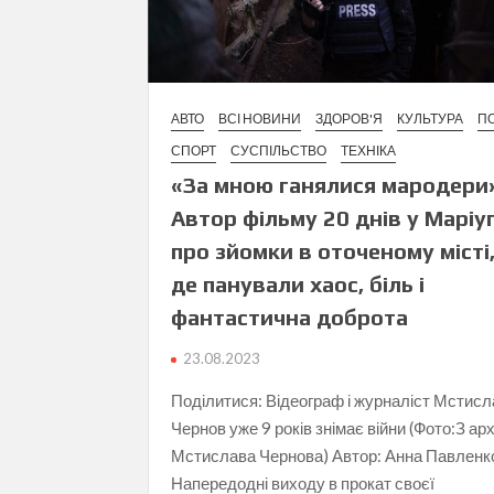
АВТО
ВСІ НОВИНИ
ЗДОРОВ'Я
КУЛЬТУРА
ПО
СПОРТ
СУСПІЛЬСТВО
ТЕХНІКА
«За мною ганялися мародери
Автор фільму 20 днів у Маріу
про зйомки в оточеному місті
де панували хаос, біль і
фантастична доброта
23.08.2023
Поділитися: Відеограф і журналіст Мстисл
Чернов уже 9 років знімає війни (Фото:З арх
Мстислава Чернова) Автор: Анна Павленк
Напередодні виходу в прокат своєї