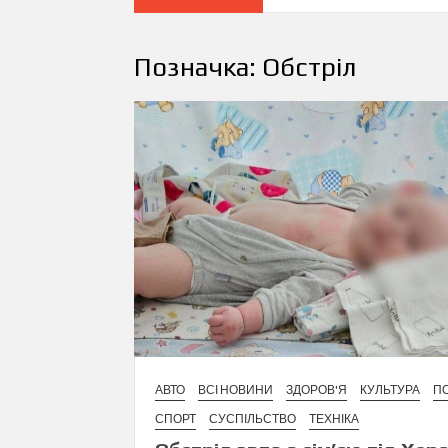
Позначка:
Обстріл
АВТО
ВСІ НОВИНИ
ЗДОРОВ'Я
КУЛЬТУРА
ПО
СПОРТ
СУСПІЛЬСТВО
ТЕХНІКА