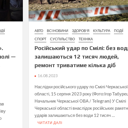
ДІЇ
АВТО
ВСІ НОВИНИ
ЗДОРОВ'Я
КУЛЬТУРА
ПОДІЇ
СПОРТ
СУСПІЛЬСТВО
ТЕХНІКА
».
Російський удар по Смілі: без вод
полі —
залишаються 12 тисяч людей,
,
ремонт триватиме кілька діб
16.08.2023
Наслідки російського удару по Смілі Черкаської
області, 15 серпня 2023 року (Фото:Ігор Табурец
Начальник Черкаської ОВА / Telegram) У Смілі
ав
Черкаської області внаслідок російських ракет
іву
ударів залишаються без води 12 тисяч …
о
ЧИТАТИ ДАЛІ