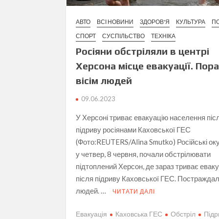
АВТО
ВСІ НОВИНИ
ЗДОРОВ'Я
КУЛЬТУРА
ПО
СПОРТ
СУСПІЛЬСТВО
ТЕХНІКА
Росіяни обстріляли в центрі
Херсона місце евакуації. Пор
вісім людей
09.06.2023
У Херсоні триває евакуацію населення піс
підриву росіянами Каховської ГЕС
(Фото:REUTERS/Alina Smutko) Російські ок
у четвер, 8 червня, почали обстрілювати
підтоплений Херсон, де зараз триває еваку
після підриву Каховської ГЕС. Постраждал
людей. …
ЧИТАТИ ДАЛІ
Евакуація
Каховська ГЕС
Обстріл
Підр