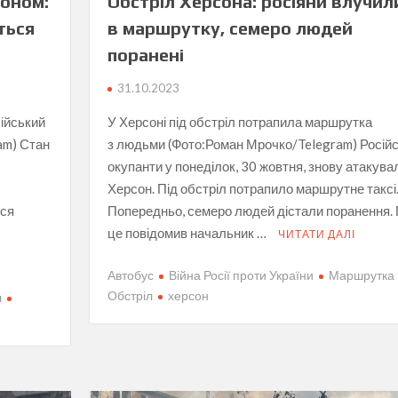
соном:
Обстріл Херсона: росіяни влучил
ться
в маршрутку, семеро людей
поранені
31.10.2023
сійський
У Херсоні під обстріл потрапила маршрутка
am) Стан
з людьми (Фото:Роман Мрочко/Telegram) Російс
окупанти у понеділок, 30 жовтня, знову атакува
Херсон. Під обстріл потрапило маршрутне таксі
ься
Попередньо, семеро людей дістали поранення.
це повідомив начальник …
ЧИТАТИ ДАЛІ
Автобус
Війна Росії проти України
Маршрутка
Обстріл
херсон
л