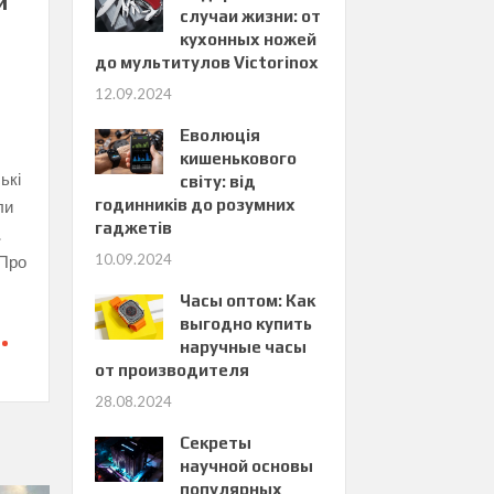
и
случаи жизни: от
кухонных ножей
до мультитулов Victorinox
12.09.2024
Еволюція
кишенькового
ькі
світу: від
годинників до розумних
ли
гаджетів
.
10.09.2024
 Про
Часы оптом: Как
выгодно купить
наручные часы
от производителя
28.08.2024
Секреты
научной основы
популярных