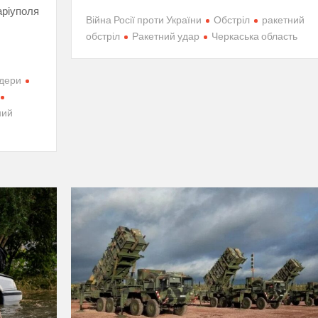
аріуполя
Війна Росії проти України
Обстріл
ракетний
обстріл
Ракетний удар
Черкаська область
дери
ний