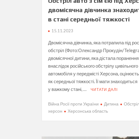
Обстріл авто з сім’єю під Хер
двомісячна дівчинка знаходи
в стані середньої тяжкості
15.11.2023
Двомісячна дівчинка, яка потрапила під ро
обстріл (Фото:Олександр Прокудін/Telegr
двомісячної дитини, яка дістала поранення
внаслідок російського обстрілу цивільного
автомобіля у передмісті Херсона, оцінюєт
як середньої тяжкості. Її мати знаходиться
у важкому стані, …
ЧИТАТИ ДАЛІ
Війна Росії проти України
Дитина
Обстрі
херсон
Херсонська область