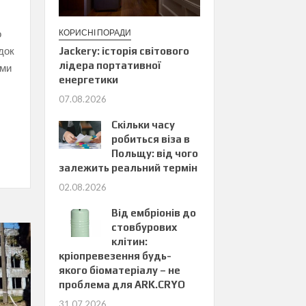
о
КОРИСНІ ПОРАДИ
док
Jackery: історія світового
лідера портативної
ами
енергетики
07.08.2026
Скільки часу
робиться віза в
Польщу: від чого
залежить реальний термін
02.08.2026
Від ембріонів до
стовбурових
клітин:
кріопревезення будь-
якого біоматеріалу – не
проблема для ARK.CRYO
31.07.2026