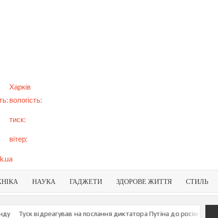
арт
вини
NEWS
раїни
віту
Харків
ть:
вологість:
тиск:
вітер:
k.ua
ХНІКА
НАУКА
ГАДЖЕТИ
ЗДОРОВЕ ЖИТТЯ
СТИЛЬ
к відреагував на послання диктатора Путіна до росіян
У МЗС Украї