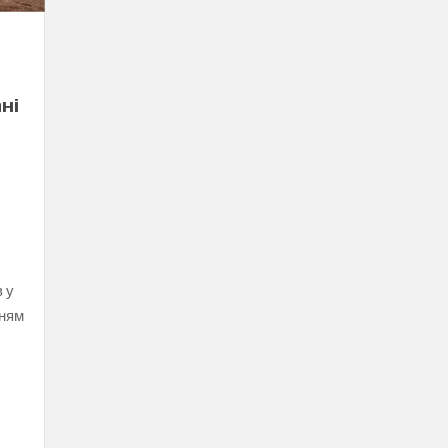
ні
-
 у
нням