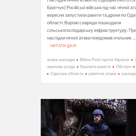
Братчук) Російські війська під час нічної а
вересня запустили ракети та дрони по Оде
області. Ворожі снаряди пошкодили
сільськогосподарську інфраструктуру. Пр
наслідки нічної атаки повідомив очільник …
ЧИТАТИ ДАЛІ
атака шахедів
Війна Росії проти України
зернова угода
Крилата ракета
Обстріл
Одеська область
ракетна атака
шахед