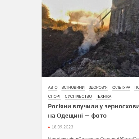
АВТО
ВСІ НОВИНИ
ЗДОРОВ'Я
КУЛЬТУРА
ПО
СПОРТ
СУСПІЛЬСТВО
ТЕХНІКА
Росіяни влучили у зерносхов
на Одещині — фото
18.09.2023
Наслідки нічної атаки по Одещині (Фото:Се