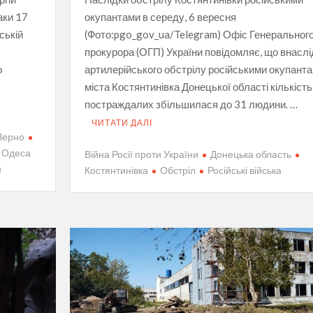
таки 17
окупантами в середу, 6 вересня
ській
(Фото:pgo_gov_ua/Telegram) Офіс Генеральног
прокурора (ОГП) України повідомляє, що внаслі
о
артилерійського обстрілу російськими окупант
міста Костянтинівка Донецької області кількість
постраждалих збільшилася до 31 людини. …
ЧИТАТИ ДАЛІ
Зерно
Одеса
Війна Росії проти України
Донецька область
и
Костянтинівка
Обстріл
Роcійські війська