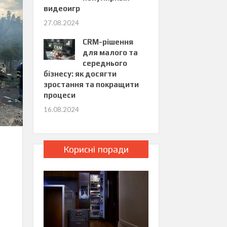
видеоигр
27.08.2024
CRM-рішення
для малого та
середнього
бізнесу: як досягти
зростання та покращити
процеси
16.08.2024
Корисні поради