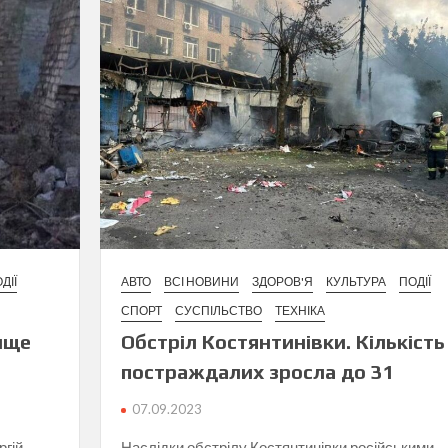
ДІЇ
АВТО
ВСІ НОВИНИ
ЗДОРОВ'Я
КУЛЬТУРА
ПОДІЇ
СПОРТ
СУСПІЛЬСТВО
ТЕХНІКА
ище
Обстріл Костянтинівки. Кількість
постраждалих зросла до 31
07.09.2023
ргій
Наслідки обстрілу Костянтинівки російськими