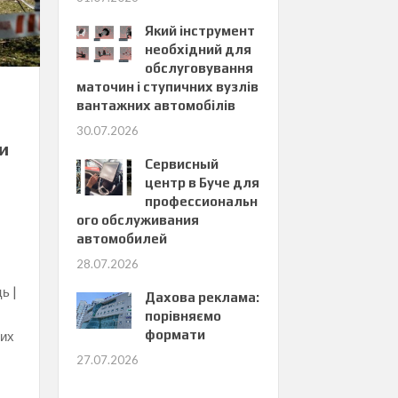
Який інструмент
необхідний для
обслуговування
маточин і ступичних вузлів
вантажних автомобілів
30.07.2026
и
Сервисный
центр в Буче для
профессиональн
ого обслуживания
автомобилей
28.07.2026
ь |
Дахова реклама:
порівняємо
формати
них
27.07.2026