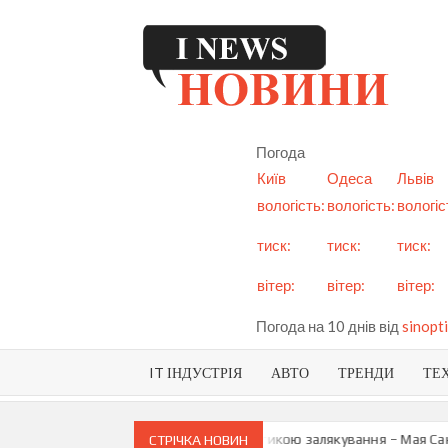
Skip
to
content
I
См
но
Ук
Погода
і с
Київ
Одеса
Львів
вологість:
вологість:
вологіс
тиск:
тиск:
тиск:
вітер:
вітер:
вітер:
Погода на 10 днів від
sinopti
IT ІНДУСТРІЯ
АВТО
ТРЕНДИ
ТЕ
ву анексію Придністров’я є тактикою залякування – Мая Санду
Тус
СТРІЧКА НОВИН