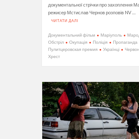
документальної стрічки про захоплення М
режисер Мстислав Чернов розповів NV …
ЧИТАТИ ДАЛІ
Документальний фільм
Маріуполь
Маро
Обстріл
Окупація
Поліція
Пропаганда
Пулитцеровская премия
Українці
Черво
Хрест