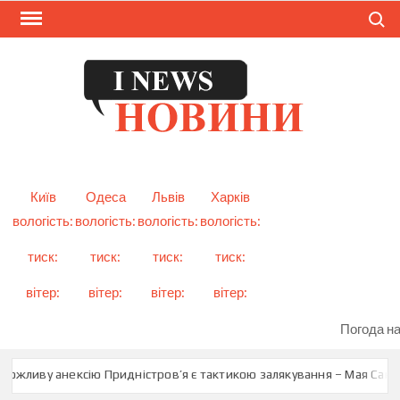
Skip
Search
to
content
I
Смарт
новини
NEW
України
і світу
Київ
Одеса
Львів
Харків
вологість:
вологість:
вологість:
вологість:
тиск:
тиск:
тиск:
тиск:
вітер:
вітер:
вітер:
вітер:
Погода на
жливу анексію Придністров’я є тактикою залякування – Мая Санду