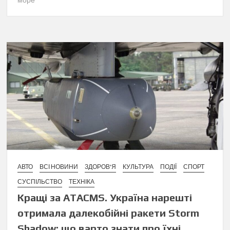
АВТО
ВСІ НОВИНИ
ЗДОРОВ'Я
КУЛЬТУРА
ПОДІЇ
СПОРТ
СУСПІЛЬСТВО
ТЕХНІКА
Кращі за ATACMS. Україна нарешті
отримала далекобійні ракети Storm
Shadow: що варто знати про їхні