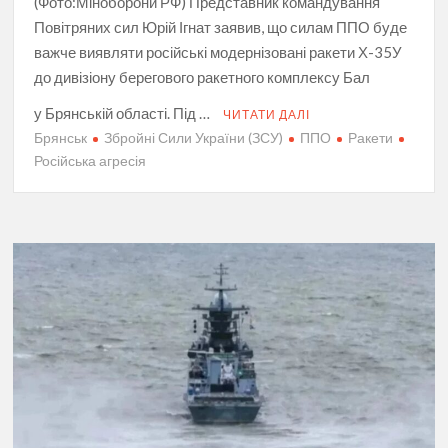
(Фото:Міноборони РФ) Представник командування
Повітряних сил Юрій Ігнат заявив, що силам ППО буде
важче виявляти російські модернізовані ракети Х-35У
до дивізіону берегового ракетного комплексу Бал
у Брянській області. Під …
ЧИТАТИ ДАЛІ
Брянськ
Збройні Сили України (ЗСУ)
ППО
Ракети
Російська агресія