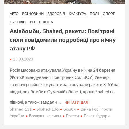
АВТО
ВСІ НОВИНИ
ЗДОРОВ'Я
КУЛЬТУРА
ПОДІЇ
СПОРТ
СУСПІЛЬСТВО
ТЕХНІКА
Авіабомби, Shahed, ракети: Повітряні
сили повідомили подробиці про нічну
атаку РФ
25.03.2023
Росія масовано атакувала Україну в ніч на 24 березня
(Фото:Командування Повітряних Сил ЗСУ) Увечері
та вночі російські окупанти застосували ракети Х-59 на
півдні, авіабомби в Сумській області, дрони Shahed на
півночі, а також завдали …
ЧИТАТИ ДАЛІ
Shahed-131
Shahed-136
Бомби
Війна Росії проти
України
Воздушные силы
Ракети
Ракетні удари