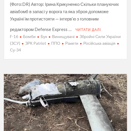
(Фото:DR) Автор: Ірина Крикуненко Скільки плануючих
авіабомб в запасі у ворога та яка зброя допоможе
Україні їм протистояти — інтерв’ю з головним
редактором Defense Express …
ЧИТАТИ ДАЛІ
F-16
Бомби
Бук
Винищувачі
Збройні Сили України
(ЗСУ)
ЗРК Patriot
ППО
Ракети
Російська авіація
Су-34