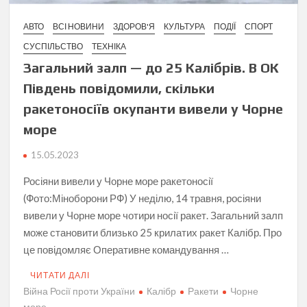
АВТО
ВСІ НОВИНИ
ЗДОРОВ'Я
КУЛЬТУРА
ПОДІЇ
СПОРТ
СУСПІЛЬСТВО
ТЕХНІКА
Загальний залп — до 25 Калібрів. В ОК
Південь повідомили, скільки
ракетоносіїв окупанти вивели у Чорне
море
15.05.2023
Росіяни вивели у Чорне море ракетоносії
(Фото:Міноборони РФ) У неділю, 14 травня, росіяни
вивели у Чорне море чотири носії ракет. Загальний залп
може становити близько 25 крилатих ракет Калібр. Про
це повідомляє Оперативне командування …
ЧИТАТИ ДАЛІ
Війна Росії проти України
Калібр
Ракети
Чорне
море