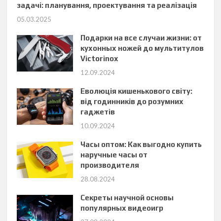
задачі: планування, проектування та реалізація
05.03.2025
Подарки на все случаи жизни: от
кухонных ножей до мультитулов
Victorinox
12.09.2024
Еволюція кишенькового світу:
від годинників до розумних
гаджетів
10.09.2024
Часы оптом: Как выгодно купить
наручные часы от
производителя
28.08.2024
Секреты научной основы
популярных видеоигр