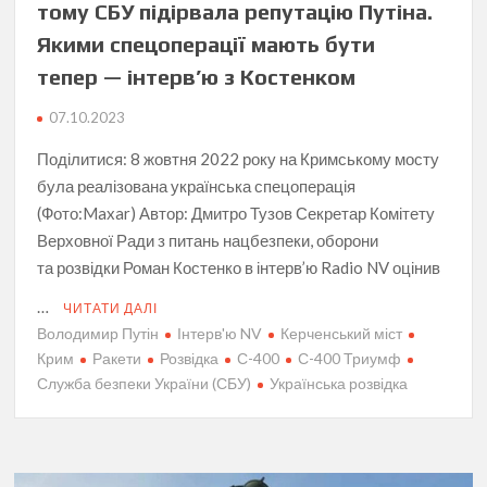
тому СБУ підірвала репутацію Путіна.
Якими спецоперації мають бути
тепер — інтерв’ю з Костенком
07.10.2023
Поділитися: 8 жовтня 2022 року на Кримському мосту
була реалізована українська спецоперація
(Фото:Maxar) Автор: Дмитро Тузов Секретар Комітету
Верховної Ради з питань нацбезпеки, оборони
та розвідки Роман Костенко в інтерв’ю Radio NV оцінив
…
ЧИТАТИ ДАЛІ
Володимир Путін
Інтерв'ю NV
Керченський міст
Крим
Ракети
Розвідка
С-400
С-400 Триумф
Служба безпеки України (СБУ)
Українська розвідка