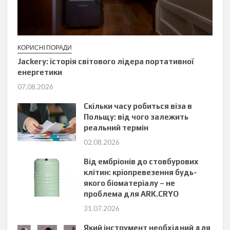
КОРИСНІ ПОРАДИ
Jackery: історія світового лідера портативної
енергетики
07.08.2026
Скільки часу робиться віза в
Польщу: від чого залежить
реальний термін
02.08.2026
Від ембріонів до стовбурових
клітин: кріопревезення будь-
якого біоматеріалу – не
проблема для ARK.CRYO
31.07.2026
Який інструмент необхідний для