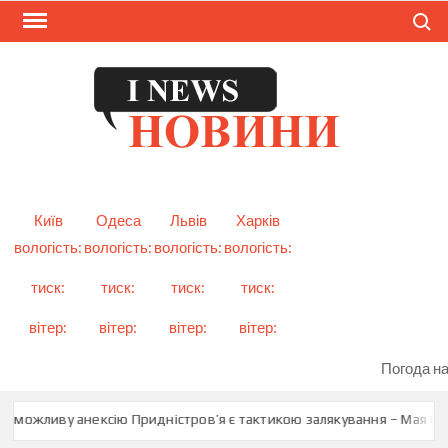
Skip
Search
to
content
I
Смарт
новини
NEW
України
і світу
Київ
Одеса
Львів
Харків
вологість:
вологість:
вологість:
вологість:
тиск:
тиск:
тиск:
тиск:
вітер:
вітер:
вітер:
вітер:
Погода на
о можливу анексію Придністров’я є тактикою залякування – Мая Сан