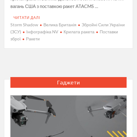
вагань США з поставкою ракет ATACMS …
ЧИТАТИ ДАЛІ
Storm Shadow
Велика Британія
Збройні Сили України
(ЗСУ)
Інфографіка NV
Крилата ракета
Поставки
зброї
Ракети
Гаджети