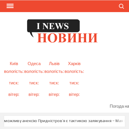
Skip
Search
to
content
I
Смарт
новини
NEW
України
і світу
Київ
Одеса
Львів
Харків
вологість:
вологість:
вологість:
вологість:
тиск:
тиск:
тиск:
тиск:
вітер:
вітер:
вітер:
вітер:
Погода на
о можливу анексію Придністров’я є тактикою залякування – Мая Сан