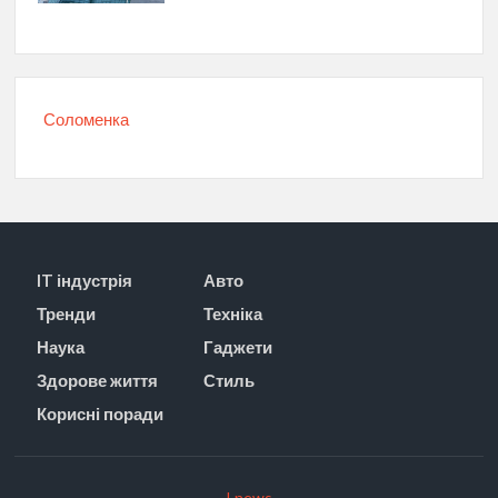
Соломенка
IT індустрія
Авто
Тренди
Техніка
Наука
Гаджети
Здорове життя
Стиль
Корисні поради
I news