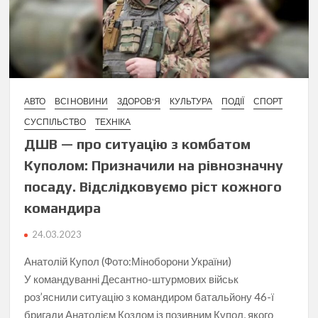
АВТО
ВСІ НОВИНИ
ЗДОРОВ'Я
КУЛЬТУРА
ПОДІЇ
СПОРТ
СУСПІЛЬСТВО
ТЕХНІКА
ДШВ — про ситуацію з комбатом
Куполом: Призначили на рівнозначну
посаду. Відслідковуємо ріст кожного
командира
24.03.2023
Анатолій Купол (Фото:Міноборони України)
У командуванні Десантно-штурмових військ
роз’яснили ситуацію з командиром батальйону 46-ї
бригади Анатолієм Козлом із позивним Купол, якого