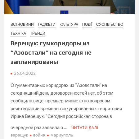
ВСІ НОВИНИ
ГАДЖЕТИ
КУЛЬТУРА
ПОДІЇ
СУСПІЛЬСТВО
ТЕХНІКА
ТРЕНДИ
Верещук: гумкоридоры из
“Азовстали” на сегодня не
запланированы
26.04.2022
О гуманитарных коридорах из “Азовстали” на
сегодняшний день договоренностей нет, об этом
сообщила вице-премьер-министр по вопросам
реинтеграции временно оккупированных территорий
Ирина Верещук. “Сегодня российская сторона в
очередной раз заявила о …
ЧИТАТИ ДАЛІ
верещук
война
мариуполь