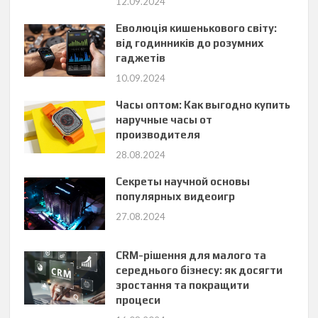
12.09.2024
Еволюція кишенькового світу:
від годинників до розумних
гаджетів
10.09.2024
Часы оптом: Как выгодно купить
наручные часы от
производителя
28.08.2024
Секреты научной основы
популярных видеоигр
27.08.2024
CRM-рішення для малого та
середнього бізнесу: як досягти
зростання та покращити
процеси