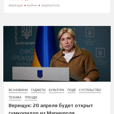
верещук
война
мариуполь
ВСІ НОВИНИ
ГАДЖЕТИ
КУЛЬТУРА
ПОДІЇ
СУСПІЛЬСТВО
ТЕХНІКА
ТРЕНДИ
Верещук: 20 апреля будет открыт
гумкоридор из Мариуполя