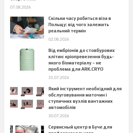
07.08.2026
Скільки часу робиться віза в
Польщу: від чого залежить
реальний термін
02.08.2026
Від ембріонів до стовбурових
клітин: кріопревезення будь-
якого біоматеріалу – не
проблема для ARK.CRYO
31.07.2026
Який інструмент необхідний для
обслуговування маточин і
ступичних вузлів вантажних
автомобілів
30.07.2026
Сервисный центр в Буче для