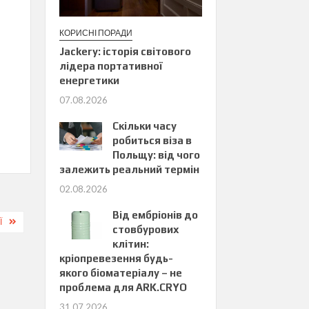
КОРИСНІ ПОРАДИ
Jackery: історія світового
лідера портативної
енергетики
07.08.2026
Скільки часу
робиться віза в
Польщу: від чого
залежить реальний термін
02.08.2026
Від ембріонів до
Ї
стовбурових
клітин:
кріопревезення будь-
якого біоматеріалу – не
проблема для ARK.CRYO
31.07.2026