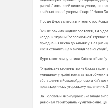
ризиків” можливий лише за умови, що так
крайньої правої угорської партії “Наша Ба
Про це Дуро заявила в інтерв’ю російськ
“Ми не бачимо жодних обставин, які б д
кордони України “оспорюються” і триває
приєднання Києва до Альянсу. Без ризику
Росія схвалить це у вигляді певної угоди”
Дуро також звинуватила Київ за нібито “
“Українське керівництво не бажає гарант
меншинам у країні, намагається обмежити 
збільшення військової допомоги Київ ще 
права корінному угорському населенню За
За її словами, якби українська влада вип
регіонам територіальну автономію
, ц