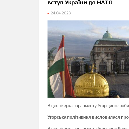
вступ України до НАТО
24.04.2023
Віцеспікерка парламенту Угорщини зроби
Угорська політикиня висловилася про
Віцеспікерка парламенту Угорщини Дора 