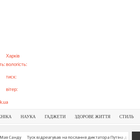
арт
вини
NEWS
раїни
віту
Харків
ть:
вологість:
тиск:
вітер:
k.ua
ХНІКА
НАУКА
ГАДЖЕТИ
ЗДОРОВЕ ЖИТТЯ
СТИЛЬ
 Санду
Туск відреагував на послання диктатора Путіна до росіян