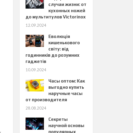
случаи жизни: от
кухонных ножей
до мультитулов Victorinox
12.09.2024
Еволюція
кишенькового
світу: від
годинників до розумних
гаджетів
10.09.2024
Часы оптом: Как
выгодно купить
наручные часы
от производителя
28.08.2024
Секреты
научной основы
популярных
х