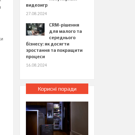
видеоигр
я
27.08.2024
CRM-рішення
для малого та
середнього
ки
бізнесу: як досягти
зростання та покращити
процеси
16.08.2024
Корисні поради