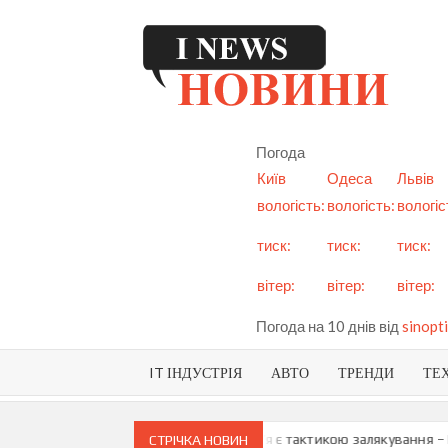
Skip
to
content
I
См
но
Ук
Погода
і с
Київ
Одеса
Львів
вологість:
вологість:
вологіс
тиск:
тиск:
тиск:
вітер:
вітер:
вітер:
Погода на 10 днів від
sinopti
IT ІНДУСТРІЯ
АВТО
ТРЕНДИ
ТЕ
и про можливу анексію Придністров’я є тактикою залякування – Мая
СТРІЧКА НОВИН