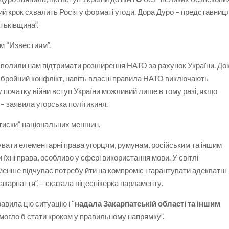
ий крок схвалить Росія у форматі угоди. Дора Дуро – представниц
тьківщина”.
им “Известиям”.
озволили нам підтримати розширення НАТО за рахунок України. До
 збройний конфлікт, навіть власні правила НАТО виключають
 початку війни вступ України можливий лише в тому разі, якщо
, – заявила угорська політикиня.
утиски” національних меншин.
увати елементарні права угорцям, румунам, російським та іншим
їхні права, особливо у сфері використання мови. У світлі
менше відчуває потребу йти на компроміс і гарантувати адекватні
карпаття”, – сказала віцеспікерка парламенту.
равила цю ситуацію і “
надала Закарпатській області та іншим
е могло б стати кроком у правильному напрямку”.