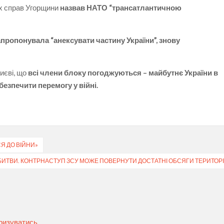
их справ Угорщини
назвав НАТО “трансатлантичною
апропонувала “анексувати частину України”, знову
иєві, що
всі члени блоку погоджуються – майбутнє України в
безпечити перемогу у війні.
СЯ ДО ВІЙНИ»
БИТВИ. КОНТРНАСТУП ЗСУ МОЖЕ ПОВЕРНУТИ ДОСТАТНІ ОБСЯГИ ТЕРИТОРІ
ризуватись
.