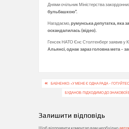
Днями очільник Міністерства закордонн
бульбашкою”.
Нагадаємо,
румунська депутатка, яка з
оскандалилась (відео).
Генсек НАТО Єнс Столтенберг заявив у К
Альянсі, однак зараз головна мета – за
Навігація
БАБЧЕНКО: «У МЕНЕ Є ОДНА РАДА – ГОТУЙТЕ
записів
БУДАНОВ: ПІДХОДИМО ДО ЗНАКОВОЇ 
Залишити відповідь
Щоб відправити коментар вам необхідно
авто