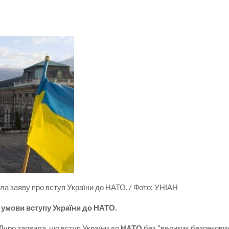
ла заяву про вступ України до НАТО. / Фото: УНІАН
 умови вступу України до НАТО.
Дуро заявила, що вступ України до
НАТО
без “великих безпекови