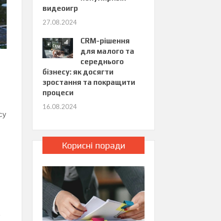
видеоигр
27.08.2024
CRM-рішення
для малого та
середнього
бізнесу: як досягти
зростання та покращити
процеси
16.08.2024
су
Корисні поради
0