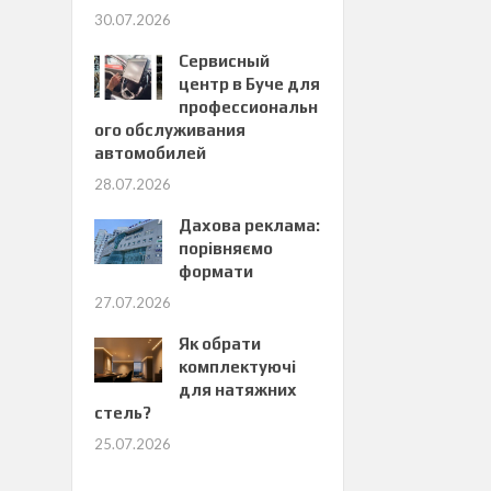
30.07.2026
Сервисный
центр в Буче для
профессиональн
ого обслуживания
автомобилей
28.07.2026
Дахова реклама:
порівняємо
формати
27.07.2026
Як обрати
комплектуючі
для натяжних
стель?
25.07.2026