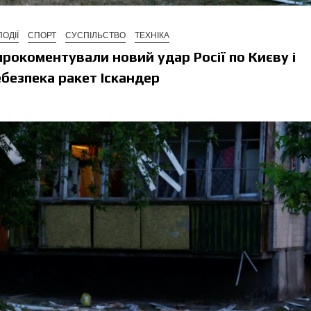
ПОДІЇ
СПОРТ
СУСПІЛЬСТВО
ТЕХНІКА
прокоментували новий удар Росії по Києву і
ебезпека ракет Іскандер