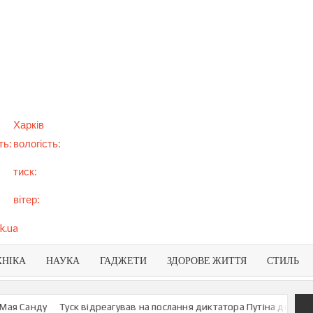
арт
вини
NEWS
раїни
віту
Харків
ть:
вологість:
тиск:
вітер:
k.ua
ХНІКА
НАУКА
ГАДЖЕТИ
ЗДОРОВЕ ЖИТТЯ
СТИЛЬ
анду
Туск відреагував на послання диктатора Путіна до росіян
У