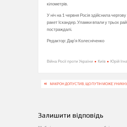
кілометрів.
У ніч на 1 червня Росія здійснила чергов
ракет Іскандер. Уламки впали у трьох рай
постраждалі.
Редактор:
Дар’я Колесніченко
Війна Росії проти України
Київ
Юрій Ігн
Навігація
МАКРОН ДОПУСТИВ, ЩО ПУТІН МОЖЕ УНИКНУ
записів
Залишити відповідь