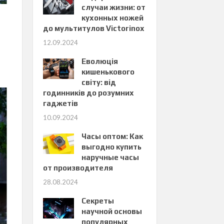
случаи жизни: от
кухонных ножей
до мультитулов Victorinox
12.09.2024
Еволюція
кишенькового
світу: від
годинників до розумних
гаджетів
10.09.2024
Часы оптом: Как
выгодно купить
наручные часы
от производителя
28.08.2024
Секреты
научной основы
популярных