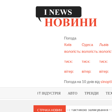
Skip
to
content
I
См
но
Ук
Погода
і с
Київ
Одеса
Львів
вологість:
вологість:
вологіс
тиск:
тиск:
тиск:
вітер:
вітер:
вітер:
Погода на 10 днів від
sinopti
IT ІНДУСТРІЯ
АВТО
ТРЕНДИ
ТЕ
про можливу анексію Придністров’я є тактикою залякування – Мая С
СТРІЧКА НОВИН