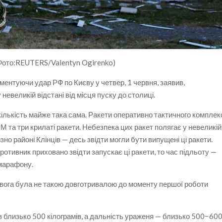
 (Фото:REUTERS/Valentyn Ogirenko)
ментуючи удар РФ по Києву у четвер, 1 червня, заявив,
невеликій відстані від місця пуску до столиці.
іть кількість майже така сама. Ракети оперативно тактичного комплек
-М та три крилаті ракети. Небезпека цих ракет полягає у невеликій
зно районі Клінців — десь звідти могли бути випущені ці ракети.
ротивник приховано звідти запускає ці ракети, то час підльоту —
емарафону.
ривога була не такою довготривалою до моменту першої роботи
ів близько 500 кілограмів, а дальність ураженя — близько 500−60