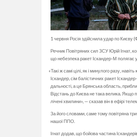
1 червня Росія здійснила удар по Києву
Речник Повітряних сил ЗСУ Юрій Ігнат, ко
що небезпека ракет Іскандер-М полягає у 
«
Такі ж самі цілі, як і минулого разу, нав
Іскандер, сім балістичних ракет Іскандер
дальності, а це Брянська область, прибли
Відстань до Києва не така велика. Якщо п
лічені хвилини», — сказав він в ефірі тел
За його словами, саме тому повітряна т
нашої ППО.
Ігнат додав, що бойова частина Іскандер