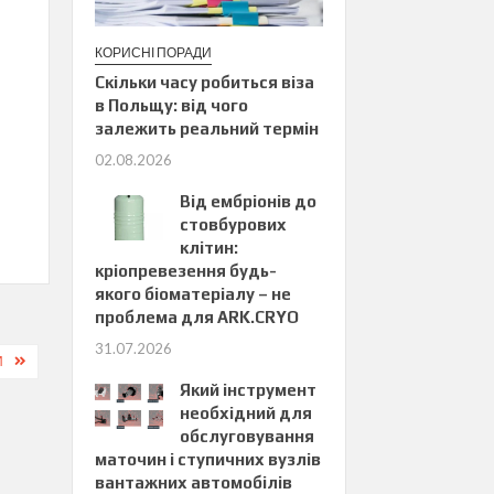
КОРИСНІ ПОРАДИ
Скільки часу робиться віза
в Польщу: від чого
залежить реальний термін
02.08.2026
Від ембріонів до
стовбурових
клітин:
кріопревезення будь-
якого біоматеріалу – не
проблема для ARK.CRYO
31.07.2026
И
Який інструмент
необхідний для
обслуговування
маточин і ступичних вузлів
вантажних автомобілів