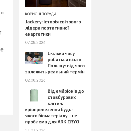
 и
КОРИСНІ ПОРАДИ
Jackery: історія світового
лідера портативної
т
енергетики
07.08.2026
не
Скільки часу
робиться віза в
Польщу: від чого
залежить реальний термін
02.08.2026
Від ембріонів до
стовбурових
клітин:
кріопревезення будь-
якого біоматеріалу – не
проблема для ARK.CRYO
31.07.2026