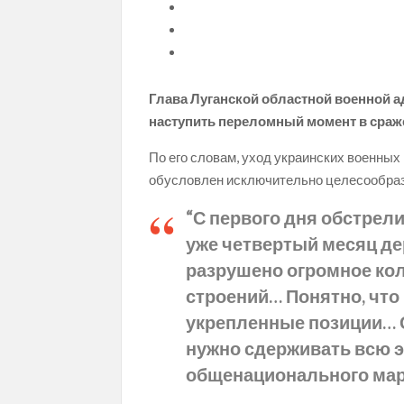
Глава Луганской областной военной а
наступить переломный момент в сраже
По его словам, уход украинских военных
обусловлен исключительно целесообра
“С первого дня обстрел
уже четвертый месяц де
разрушено огромное ко
строений… Понятно, что
укрепленные позиции… С
нужно сдерживать всю э
общенационального ма