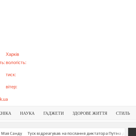
арт
вини
NEWS
раїни
віту
Харків
ть:
вологість:
тиск:
вітер:
k.ua
ХНІКА
НАУКА
ГАДЖЕТИ
ЗДОРОВЕ ЖИТТЯ
СТИЛЬ
 Санду
Туск відреагував на послання диктатора Путіна до росіян