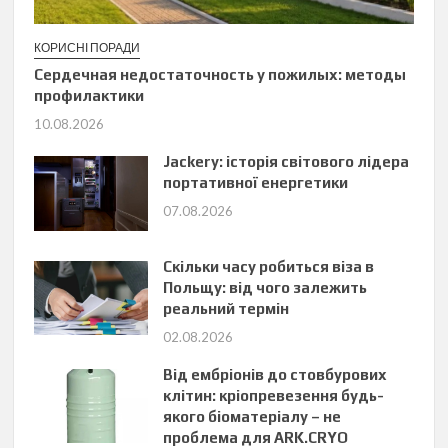
КОРИСНІ ПОРАДИ
Сердечная недостаточность у пожилых: методы
профилактики
10.08.2026
Jackery: історія світового лідера
портативної енергетики
07.08.2026
Скільки часу робиться віза в
Польщу: від чого залежить
реальний термін
02.08.2026
Від ембріонів до стовбурових
клітин: кріопревезення будь-
якого біоматеріалу – не
проблема для ARK.CRYO