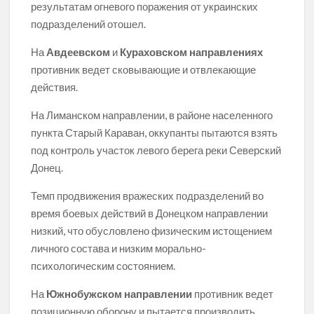
результатам огневого поражения от украинских
подразделений отошел.
На
Авдеевском
и
Кураховском направлениях
противник ведет сковывающие и отвлекающие
действия.
На Лиманском направлении, в районе населенного
пункта Старый Караван, оккупанты пытаются взять
под контроль участок левого берега реки Северский
Донец.
Темп продвижения вражеских подразделений во
время боевых действий в Донецком направлении
низкий, что обусловлено физическим истощением
личного состава и низким морально-
психологическим состоянием.
На
Южнобужском направлении
противник ведет
позиционную оборону и пытается производить