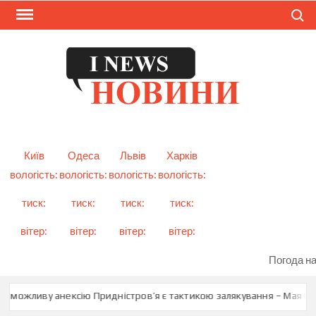
Skip
Search
to
content
I
Смарт
новини
NEW
України
і світу
Київ
Одеса
Львів
Харків
вологість:
вологість:
вологість:
вологість:
тиск:
тиск:
тиск:
тиск:
вітер:
вітер:
вітер:
вітер:
Погода на
о можливу анексію Придністров’я є тактикою залякування – Мая Сан