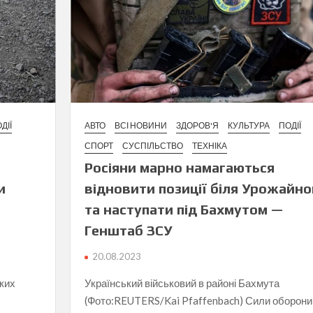
ДІЇ
АВТО
ВСІ НОВИНИ
ЗДОРОВ'Я
КУЛЬТУРА
ПОДІЇ
СПОРТ
СУСПІЛЬСТВО
ТЕХНІКА
Росіяни марно намагаються
и
відновити позиції біля Урожайно
та наступати під Бахмутом —
Генштаб ЗСУ
20.08.2023
ьких
Український військовий в районі Бахмута
(Фото:REUTERS/Kai Pfaffenbach) Сили оборони