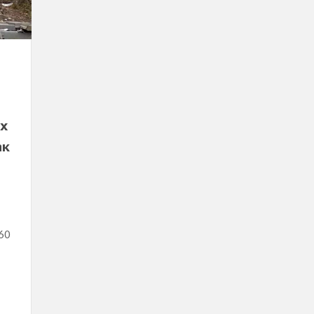
их
ак
460