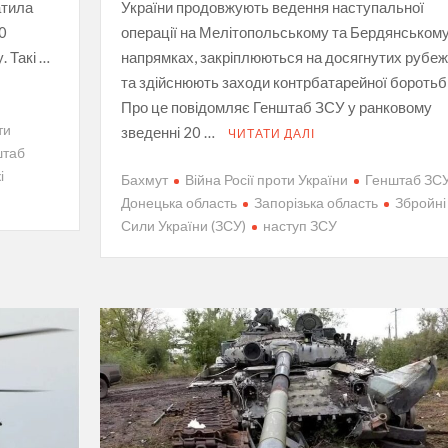
атила
України продовжують ведення наступальної
50
операції на Мелітопольському та Бердянськом
. Такі …
напрямках, закріплюються на досягнутих рубе
та здійснюють заходи контрбатарейної боротьб
Про це повідомляє Генштаб ЗСУ у ранковому
ти
зведенні 20 …
ЧИТАТИ ДАЛІ
штаб
і
Бахмут
Війна Росії проти України
Генштаб ЗС
Донецька область
Запорізька область
Збройні
Сили України (ЗСУ)
наступ ЗСУ