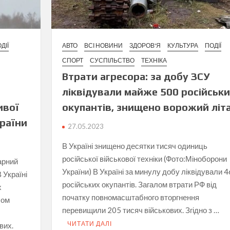
ДІЇ
АВТО
ВСІ НОВИНИ
ЗДОРОВ'Я
КУЛЬТУРА
ПОДІЇ
СПОРТ
СУСПІЛЬСТВО
ТЕХНІКА
Втрати агресора: за добу ЗСУ
и
ліквідували майже 500 російськ
ивої
окупантів, знищено ворожий літ
країни
27.05.2023
В Україні знищено десятки тисяч одиниць
російської військової техніки (Фото:Міноборони
арний
України) В Україні за минулу добу ліквідували 
 Україні
російських окупантів. Загалом втрати РФ від
х
початку повномасштабного вторгнення
лом
перевищили 205 тисяч військових. Згідно з …
ЧИТАТИ ДАЛІ
вих.