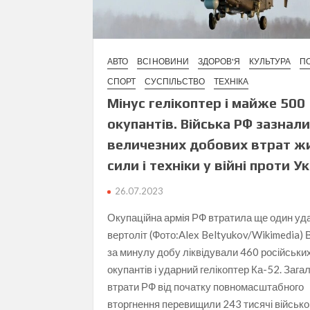
АВТО
ВСІ НОВИНИ
ЗДОРОВ'Я
КУЛЬТУРА
ПО
СПОРТ
СУСПІЛЬСТВО
ТЕХНІКА
Мінус гелікоптер і майже 500
окупантів. Війська РФ зазнал
величезних добових втрат ж
сили і техніки у війні проти У
26.07.2023
Окупаційна армія РФ втратила ще один уд
вертоліт (Фото:Alex Beltyukov/Wikimedia) В
за минулу добу ліквідували 460 російськи
окупантів і ударний гелікоптер Ка-52. Зага
втрати РФ від початку повномасштабного
вторгнення перевищили 243 тисячі військо