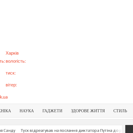
арт
вини
NEWS
раїни
віту
Харків
ть:
вологість:
тиск:
вітер:
k.ua
ХНІКА
НАУКА
ГАДЖЕТИ
ЗДОРОВЕ ЖИТТЯ
СТИЛЬ
Туск відреагував на послання диктатора Путіна до росіян
У МЗС