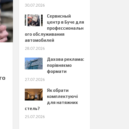
30.07.2026
Сервисный
центр в Буче для
профессиональн
ого обслуживания
автомобилей
28.07.2026
Дахова реклама:
порівняємо
формати
го
27.07.2026
Як обрати
комплектуючі
для натяжних
стель?
25.07.2026