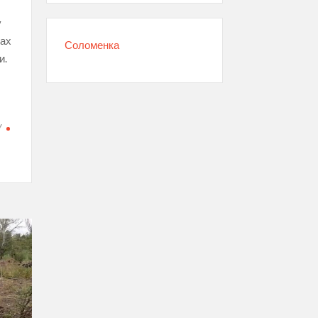
у
жах
Соломенка
и.
У