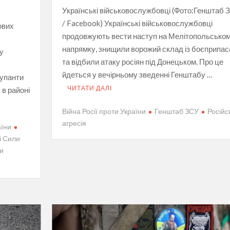
Українські військовослужбовці (Фото:Генштаб 
/ Facebook) Українські військовослужбовці
ових
продовжують вести наступ на Мелітопольсько
напрямку, знищили ворожий склад із боєприпа
у
та відбили атаку росіян під Донецьком. Про це
йдеться у вечірньому зведенні Генштабу …
купанти
ЧИТАТИ ДАЛІ
в районі
Війна Росії проти України
Генштаб ЗСУ
Російс
агресія
аїни
і Сили
и