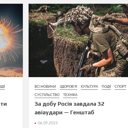
ДІЇ
ВСІ НОВИНИ
ЗДОРОВ'Я
КУЛЬТУРА
ПОДІЇ
СПОРТ
СУСПІЛЬСТВО
ТЕХНІКА
ити
За добу Росія завдала 32
авіаудари — Генштаб
06.09.2023