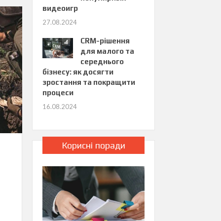
видеоигр
27.08.2024
CRM-рішення
для малого та
середнього
бізнесу: як досягти
зростання та покращити
процеси
16.08.2024
Корисні поради