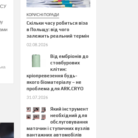
ЗСУ
КОРИСНІ ПОРАДИ
му
Скільки часу робиться віза
сами
в Польщу: від чого
залежить реальний термін
02.08.2026
Від ембріонів до
стовбурових
ька
клітин:
кріопревезення будь-
якого біоматеріалу – не
проблема для ARK.CRYO
31.07.2026
Який інструмент
необхідний для
обслуговування
маточин і ступичних вузлів
вантажних автомобілів