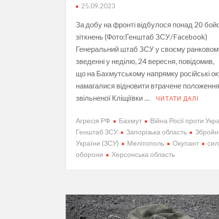
25.09.2023
За добу на фронті відбулося понад 20 бой
зіткнень (Фото:Генштаб ЗСУ/Facebook)
Генеральний штаб ЗСУ у своєму ранковом
зведенні у неділю, 24 вересня, повідомив,
що на Бахмутському напрямку російські о
намагалися відновити втрачене положення 
звільненої Кліщіївки …
ЧИТАТИ ДАЛІ
Агресія РФ
Бахмут
Війна Росії проти Укр
Генштаб ЗСУ
Запорізька область
Збройн
України (ЗСУ)
Мелітополь
Окупант
сил
оборони
Херсонська область