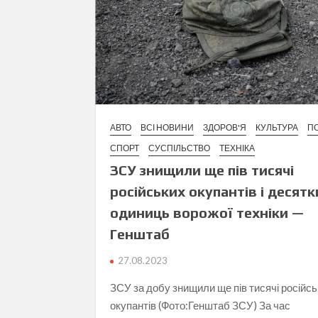
АВТО
ВСІ НОВИНИ
ЗДОРОВ'Я
КУЛЬТУРА
ПО
СПОРТ
СУСПІЛЬСТВО
ТЕХНІКА
ЗСУ знищили ще пів тисячі
російських окупантів і десятк
одиниць ворожої техніки —
Генштаб
27.08.2023
ЗСУ за добу знищили ще пів тисячі російс
окупантів (Фото:Генштаб ЗСУ) За час