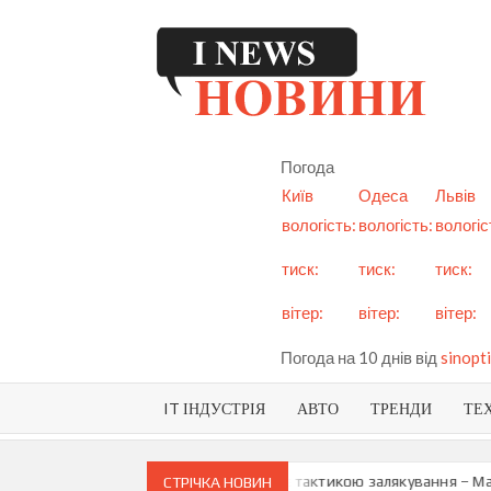
Skip
to
content
I
См
но
Ук
Погода
і с
Київ
Одеса
Львів
вологість:
вологість:
вологіс
тиск:
тиск:
тиск:
вітер:
вітер:
вітер:
Погода на 10 днів від
sinopti
IT ІНДУСТРІЯ
АВТО
ТРЕНДИ
ТЕ
можливу анексію Придністров’я є тактикою залякування – Мая Санду
СТРІЧКА НОВИН