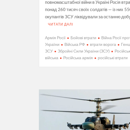
повномасштабної війни в Україні Росія втр
понад 260 тисяч своїх солдатів — із них 5
окупантів ЗСУ ліквідували за останню добу
ЧИТАТИ ДАЛІ
Армія Росії
Бойові втрати
Війна Росії про
України
Війська РФ
втрати ворога
Ген
ЗСУ
Збройні Сили України (ЗСУ)
Роcійськ
війська
Російська армія
російські втрати