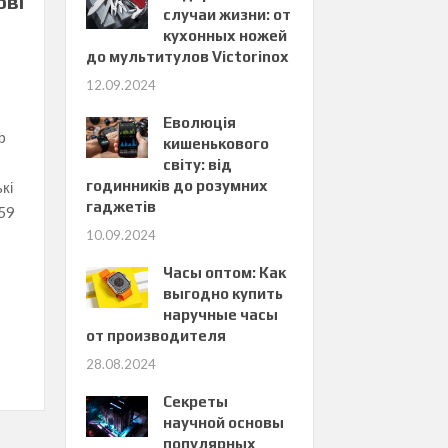
ові
случаи жизни: от
кухонных ножей
до мультитулов Victorinox
12.09.2024
Еволюція
b
кишенькового
світу: від
годинників до розумних
кі
гаджетів
-59
10.09.2024
Часы оптом: Как
выгодно купить
наручные часы
от производителя
28.08.2024
Секреты
научной основы
популярных