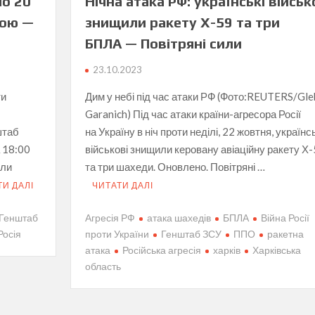
по 20
Нічна атака РФ: українські військ
кою —
знищили ракету Х-59 та три
БПЛА — Повітряні сили
23.10.2023
ти
Дим у небі під час атаки РФ (Фото:REUTERS/Gle
Garanich) Під час атаки країни-агресора Росії
штаб
на Україну в ніч проти неділі, 22 жовтня, українсь
а 18:00
військові знищили керовану авіаційну ракету Х
или
та три шахеди. Оновлено. Повітряні …
ТИ ДАЛІ
ЧИТАТИ ДАЛІ
Генштаб
Агресія РФ
атака шахедів
БПЛА
Війна Росії
Росія
проти України
Генштаб ЗСУ
ППО
ракетна
атака
Російська агресія
харків
Харківська
область