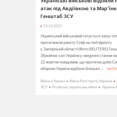
Українські військові відбили 
атак під Авдіївкою та Мар’їн
Генштаб ЗСУ
23.10.2023
Український військовий готується запусти
протитанков ракету Скіф на лінії фронту
у Запорізькій області (Фото:REUTERS) Ген
Збройних сил України у зведенні станом н
22 жовтня повідомив, що протягом доби С
оборони України відбили близько …
ЧИТА
Війна в Україні
Війна Росії проти України
ЗСУ
Російсько-українська війна
Україна-