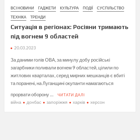
ВСІ НОВИНИ
ГАДЖЕТИ
КУЛЬТУРА
ПОДІЇ
СУСПІЛЬСТВО
ТЕХНІКА
ТРЕНДИ
Ситуація в регіонах: Росіяни тримають
під вогнем 9 областей
20.03.2023
За даними голів ОВА, за минулу добу російські
загарбники поливали вогнем 9 областей, цілили по
житлових кварталах, серед мирних мешканців є вбиті
та поранені, на Луганщині окупанти намагаються
прорвати оборону …
ЧИТАТИ ДАЛІ
війна
донбас
запоріжжя
харків
херсон