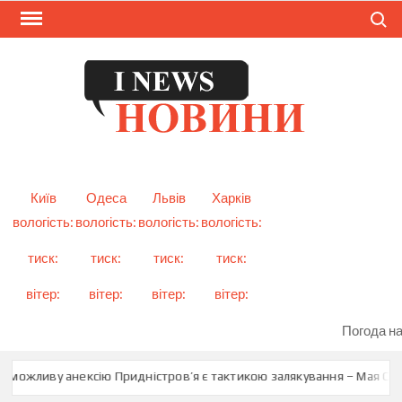
Skip
Search
to
content
I
Смарт
новини
NEW
України
і світу
Київ
Одеса
Львів
Харків
вологість:
вологість:
вологість:
вологість:
тиск:
тиск:
тиск:
тиск:
вітер:
вітер:
вітер:
вітер:
Погода на
 можливу анексію Придністров’я є тактикою залякування – Мая Санд