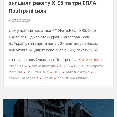
знищили ракету Х-59 та три БПЛА —
Повітряні сили
23.10.2023
Дим у небі під час атаки РФ (Фото:REUTERS/Gleb
Garanich) Під час атаки країни-агресора Росії
на Україну в ніч проти неділі, 22 жовтня, українські
військові знищили керовану авіаційну ракету Х-59
та три шахеди. Оновлено. Повітряні …
ЧИТАТИ ДАЛІ
Агресія РФ
атака шахедів
БПЛА
Війна Росії проти
України
Генштаб ЗСУ
ППО
ракетна атака
Російська агресія
харків
Харківська область