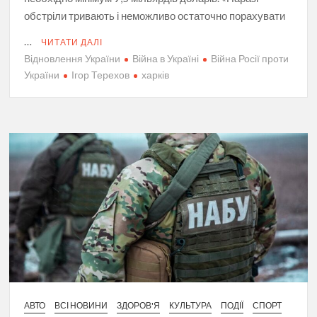
обстріли тривають і неможливо остаточно порахувати
…
ЧИТАТИ ДАЛІ
Відновлення України
Війна в Україні
Війна Росії проти
України
Ігор Терехов
харків
АВТО
ВСІ НОВИНИ
ЗДОРОВ'Я
КУЛЬТУРА
ПОДІЇ
СПОРТ