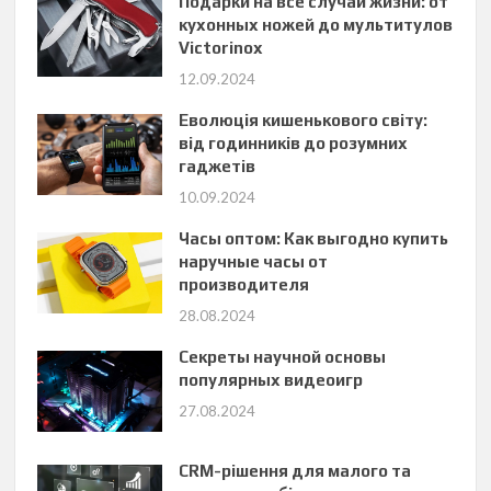
Подарки на все случаи жизни: от
кухонных ножей до мультитулов
Victorinox
12.09.2024
Еволюція кишенькового світу:
від годинників до розумних
гаджетів
10.09.2024
Часы оптом: Как выгодно купить
наручные часы от
производителя
28.08.2024
Секреты научной основы
популярных видеоигр
27.08.2024
CRM-рішення для малого та