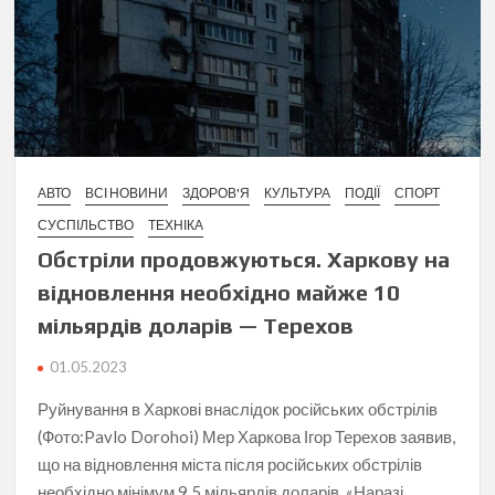
АВТО
ВСІ НОВИНИ
ЗДОРОВ'Я
КУЛЬТУРА
ПОДІЇ
СПОРТ
СУСПІЛЬСТВО
ТЕХНІКА
Обстріли продовжуються. Харкову на
відновлення необхідно майже 10
мільярдів доларів — Терехов
01.05.2023
Руйнування в Харкові внаслідок російських обстрілів
(Фото:Pavlo Dorohoi) Мер Харкова Ігор Терехов заявив,
що на відновлення міста після російських обстрілів
необхідно мінімум 9,5 мільярдів доларів. «Наразі