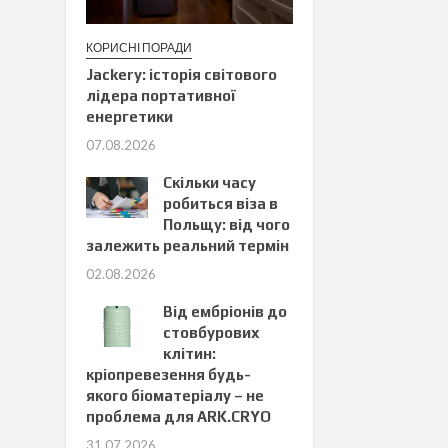
КОРИСНІ ПОРАДИ
Jackery: історія світового
лідера портативної
енергетики
07.08.2026
Скільки часу
робиться віза в
Польщу: від чого
залежить реальний термін
02.08.2026
Від ембріонів до
стовбурових
клітин:
кріопревезення будь-
якого біоматеріалу – не
проблема для ARK.CRYO
31.07.2026