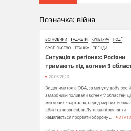
Позначка:
війна
ВСІ НОВИНИ
ГАДЖЕТИ
КУЛЬТУРА
ПОДІЇ
СУСПІЛЬСТВО
ТЕХНІКА
ТРЕНДИ
Ситуація в регіонах: Росіяни
тримають під вогнем 9 облас
20.03.2023
За даними голів ОВА, за минулу добу росій
загарбники поливали вогнем 9 областей, ц
житлових кварталах, серед мирних мешкан
вбиті та поранені, на Луганщині окупанти
намагаються прорвати оборону …
ЧИТАТИ
війна
донбас
запоріжжя
харків
херс