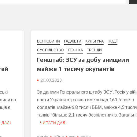
ВСІ НОВИНИ
ГАДЖЕТИ
КУЛЬТУРА
ПОДІЇ
СУСПІЛЬСТВО
ТЕХНІКА
ТРЕНДИ
Генштаб: ЗСУ за добу знищили
тей
майже 1 тисячу окупантів
20.03.2023
ські
За даними Генерального штабу ЗСУ, Росія у війн
ілили по
проти України втратила вже понад 161,5 тисяч
ців є
солдатів, майже 6,8 тисяч ББМ, майже 4,5 тися
танків і більше 2,1 тисяч безпілотників. Загальні
 ДАЛІ
ЧИТАТИ ДАЛІ
он
армія
війна
зсу
росія