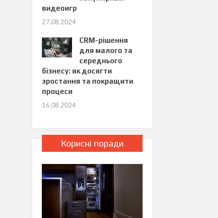
видеоигр
27.08.2024
CRM-рішення
для малого та
середнього
бізнесу: як досягти
зростання та покращити
процеси
16.08.2024
Корисні поради