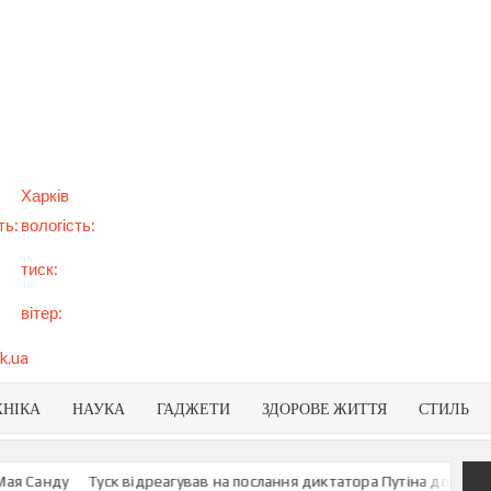
арт
вини
NEWS
раїни
віту
Харків
ть:
вологість:
тиск:
вітер:
k.ua
ХНІКА
НАУКА
ГАДЖЕТИ
ЗДОРОВЕ ЖИТТЯ
СТИЛЬ
 Санду
Туск відреагував на послання диктатора Путіна до росіян