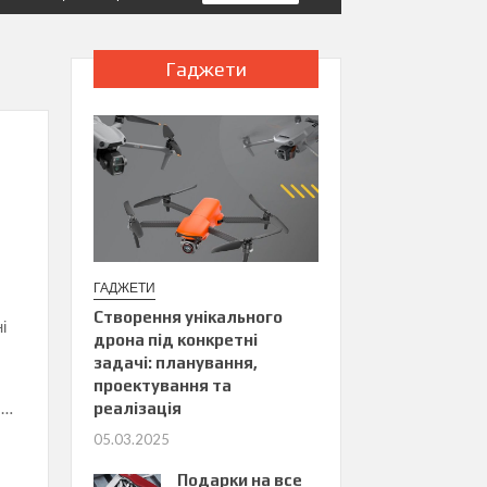
Гаджети
ГАДЖЕТИ
Створення унікального
і
дрона під конкретні
задачі: планування,
ч
проектування та
 …
реалізація
05.03.2025
Подарки на все