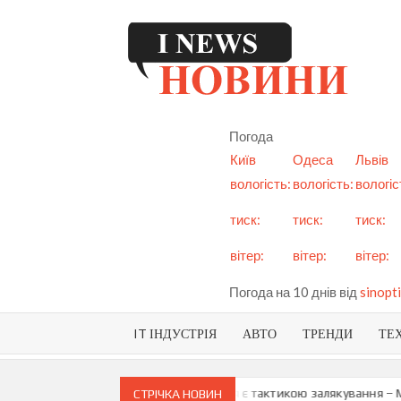
Skip
to
content
I
См
но
Ук
Погода
і с
Київ
Одеса
Львів
вологість:
вологість:
вологіс
тиск:
тиск:
тиск:
вітер:
вітер:
вітер:
Погода на 10 днів від
sinopti
IT ІНДУСТРІЯ
АВТО
ТРЕНДИ
ТЕ
и про можливу анексію Придністров’я є тактикою залякування – Мая
СТРІЧКА НОВИН