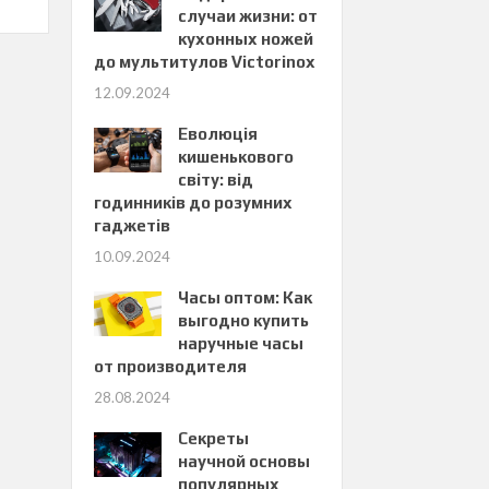
случаи жизни: от
кухонных ножей
до мультитулов Victorinox
12.09.2024
Еволюція
кишенькового
світу: від
годинників до розумних
гаджетів
10.09.2024
Часы оптом: Как
выгодно купить
наручные часы
от производителя
28.08.2024
Секреты
научной основы
популярных