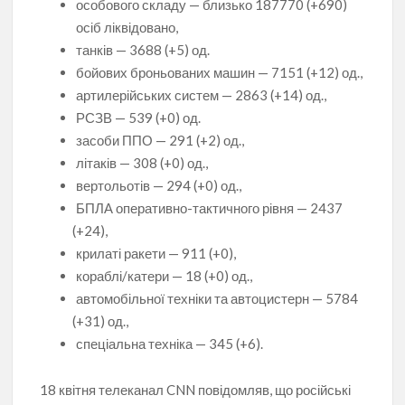
особового складу — близько 187770
(
+690)
осіб ліквідовано,
танків — 3688
(
+5) од.
бойових броньованих машин — 7151
(
+12) од.,
артилерійських систем — 2863
(
+14) од.,
РСЗВ — 539
(
+0) од.
засоби ППО — 291
(
+2) од.,
літаків — 308
(
+0) од.,
вертольотів — 294
(
+0) од.,
БПЛА оперативно-тактичного рівня — 2437
(
+24),
крилаті ракети — 911
(
+0),
кораблі/катери — 18
(
+0) од.,
автомобільної техніки та автоцистерн — 5784
(
+31) од.,
спеціальна техніка — 345
(
+6).
18 квітня телеканал CNN повідомляв, що російські