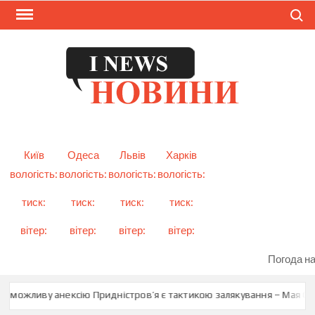
Skip
Search
to
content
I
Смарт
новини
NEW
України
і світу
Київ
Одеса
Львів
Харків
вологість:
вологість:
вологість:
вологість:
тиск:
тиск:
тиск:
тиск:
вітер:
вітер:
вітер:
вітер:
Погода на
о можливу анексію Придністров’я є тактикою залякування – Мая Сан