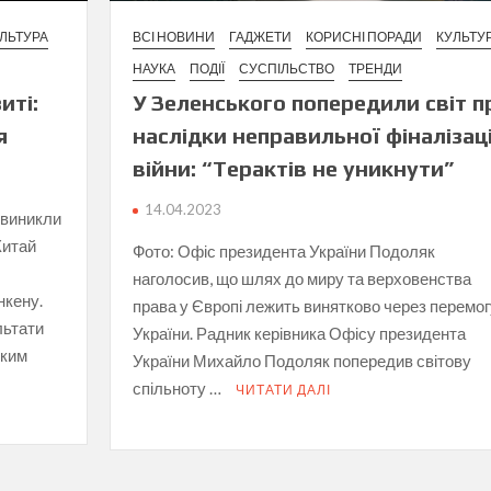
ЛЬТУРА
ВСІ НОВИНИ
ГАДЖЕТИ
КОРИСНІ ПОРАДИ
КУЛЬТУ
НАУКА
ПОДІЇ
СУСПІЛЬСТВО
ТРЕНДИ
иті:
У Зеленського попередили світ п
я
наслідки неправильної фіналізаці
війни: “Терактів не уникнути”
14.04.2023
 виникли
Китай
Фото: Офіс президента України Подоляк
наголосив, що шлях до миру та верховенства
нкену.
права у Європі лежить винятково через перемог
льтати
України. Радник керівника Офісу президента
ьким
України Михайло Подоляк попередив світову
спільноту …
ЧИТАТИ ДАЛІ