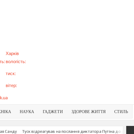
арт
вини
NEWS
раїни
віту
Харків
ть:
вологість:
тиск:
вітер:
k.ua
ХНІКА
НАУКА
ГАДЖЕТИ
ЗДОРОВЕ ЖИТТЯ
СТИЛЬ
Туск відреагував на послання диктатора Путіна до росіян
У МЗС 