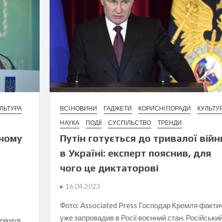
ЛЬТУРА
ВСІ НОВИНИ
ГАДЖЕТИ
КОРИСНІ ПОРАДИ
КУЛЬТУ
НАУКА
ПОДІЇ
СУСПІЛЬСТВО
ТРЕНДИ
 чому
Путін готується до тривалої війн
в Україні: експерт пояснив, для
чого це диктаторові
16.04.2023
Фото: Associated Press Господар Кремля факти
уже запровадив в Росії воєнний стан. Російськи
рікнув