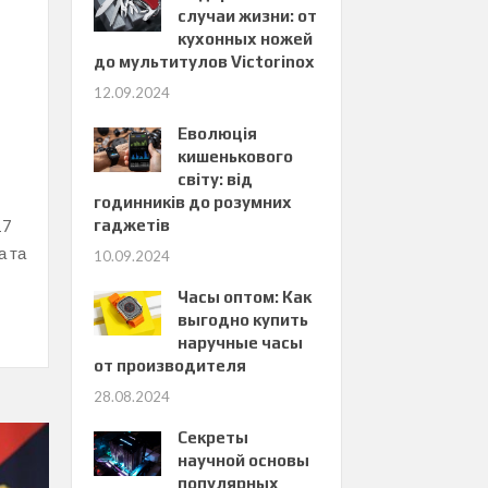
случаи жизни: от
кухонных ножей
до мультитулов Victorinox
12.09.2024
Еволюція
кишенькового
світу: від
годинників до розумних
17
гаджетів
а та
10.09.2024
Часы оптом: Как
выгодно купить
наручные часы
от производителя
28.08.2024
Секреты
научной основы
популярных