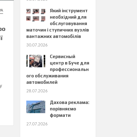
РА
Який інструмент
необхідний для
обслуговування
ро
маточин і ступичних вузлів
вантажних автомобілів
ї
30.07.2026
Сервисный
центр в Буче для
профессиональн
ого обслуживания
автомобилей
у
28.07.2026
Дахова реклама:
порівняємо
формати
27.07.2026