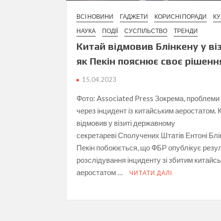
ВСІ НОВИНИ
ГАДЖЕТИ
КОРИСНІ ПОРАДИ
КУ
НАУКА
ПОДІЇ
СУСПІЛЬСТВО
ТРЕНДИ
Китай відмовив Блінкену у віз
як Пекін пояснює своє рішенн
15.04.2023
Фото: Associated Press Зокрема, проблеми
через інцидент із китайським аеростатом. 
відмовив у візиті державному
секретареві Сполучених Штатів Ентоні Блі
Пекін побоюється, що ФБР опублікує резу
розслідування інциденту зі збитим китайс
аеростатом …
ЧИТАТИ ДАЛІ