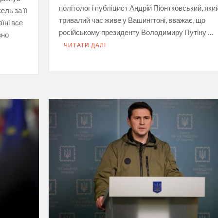
політолог і публіцист Андрій Піонтковський, яки
ль за її
тривалий час живе у Вашингтоні, вважає, що
їні все
російському президенту Володимиру Путіну …
вно
ЧИТАТИ ДАЛІ