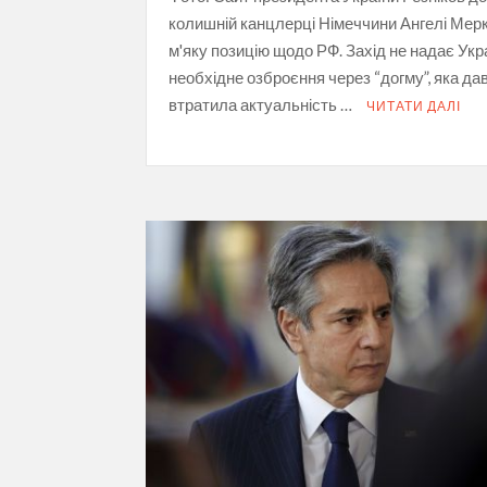
колишній канцлерці Німеччини Ангелі Мерке
м'яку позицію щодо РФ. Захід не надає Укра
необхідне озброєння через “догму”, яка да
втратила актуальність …
ЧИТАТИ ДАЛІ