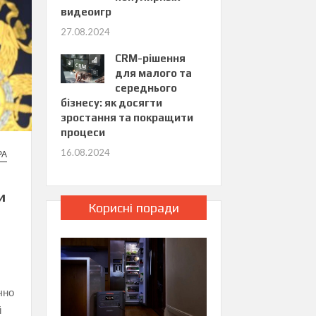
видеоигр
27.08.2024
CRM-рішення
для малого та
середнього
бізнесу: як досягти
зростання та покращити
процеси
16.08.2024
РА
и
Корисні поради
чно
й