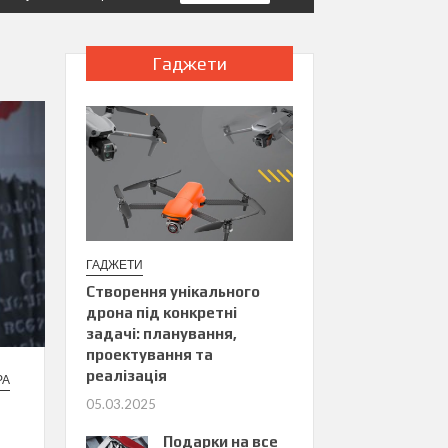
Гаджети
ГАДЖЕТИ
Створення унікального
дрона під конкретні
задачі: планування,
проектування та
реалізація
РА
05.03.2025
Подарки на все