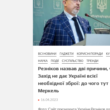
ВСІ НОВИНИ
ГАДЖЕТИ
КОРИСНІ ПОРАДИ
КУ
НАУКА
ПОДІЇ
СУСПІЛЬСТВО
ТРЕНДИ
Резніков назвав дві причини,
Захід не дає Україні всієї
необхідної зброї: до чого тут
Меркель
16.04.2023
Фото: Сайт президента України Резніков до