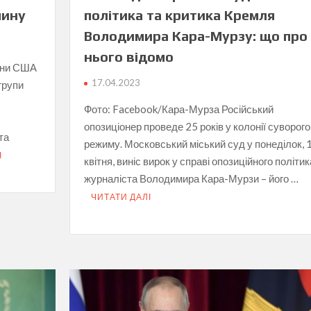
чину
політика та критика Кремля
Володимира Кара-Мурзу: що про
нього відомо
рони США
17.04.2023
групи
Фото: Facebook/Кара-Мурза Російський
опозиціонер проведе 25 років у колонії суворого
та
режиму. Московський міський суд у понеділок, 
І
квітня, виніс вирок у справі опозиційного політик
журналіста Володимира Кара-Мурзи – його …
ЧИТАТИ ДАЛІ