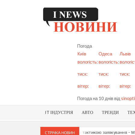
Skip
to
content
I
См
но
Ук
Погода
і с
Київ
Одеса
Львів
вологість:
вологість:
вологіс
тиск:
тиск:
тиск:
вітер:
вітер:
вітер:
Погода на 10 днів від
sinopti
IT ІНДУСТРІЯ
АВТО
ТРЕНДИ
ТЕ
ожливу анексію Придністров’я є тактикою залякування – Мая Санду
СТРІЧКА НОВИН