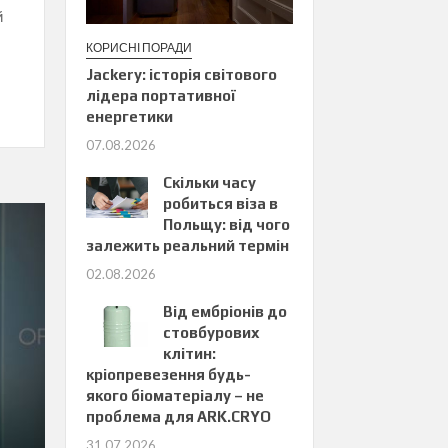
й
КОРИСНІ ПОРАДИ
Jackery: історія світового
лідера портативної
енергетики
07.08.2026
Скільки часу
робиться віза в
Польщу: від чого
залежить реальний термін
02.08.2026
Від ембріонів до
стовбурових
клітин:
кріопревезення будь-
якого біоматеріалу – не
проблема для ARK.CRYO
31.07.2026