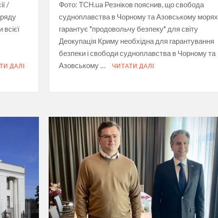
ї /
Фото: ТСН.ua Резніков пояснив, що свобода
уряду
судноплавства в Чорному та Азовському морях
 всієї
гарантує "продовольчу безпеку" для світу
Деокупація Криму необхідна для гарантування
безпеки і свободи судноплавства в Чорному та
Азовському …
ТИ ДАЛІ
ЧИТАТИ ДАЛІ